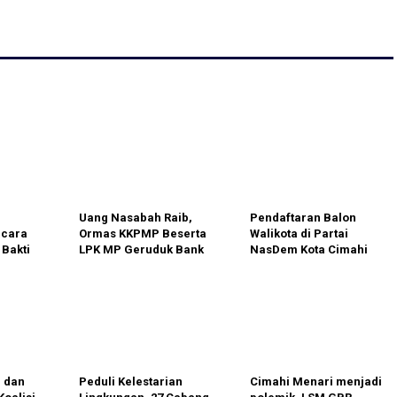
Uang Nasabah Raib,
Pendaftaran Balon
acara
Ormas KKPMP Beserta
Walikota di Partai
 Bakti
LPK MP Geruduk Bank
NasDem Kota Cimahi
n
BRI Cabang Serang
Tidak Membebankan
e 60
Mahar
 dan
Peduli Kelestarian
Cimahi Menari menjadi