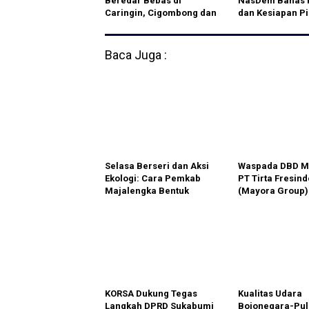
Beredar Bebas di
NasDem Bahas K
Caringin, Cigombong dan
dan Kesiapan Pi
Cicurug
2024
Baca Juga :
Selasa Berseri dan Aksi
Waspada DBD Me
Ekologi: Cara Pemkab
PT Tirta Fresin
Majalengka Bentuk
(Mayora Group) 
Karakter Siswa Cerdas
Cimande Turun
dan Peduli Lingkungan
Langsung Lakuk
Fogging di 7 Titi
Permukiman
KORSA Dukung Tegas
Kualitas Udara
Langkah DPRD Sukabumi
Bojonegara-Pu