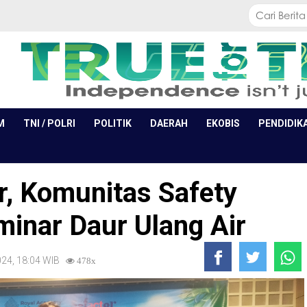
M
TNI / POLRI
POLITIK
DAERAH
EKOBIS
PENDIDIK
ir, Komunitas Safety
minar Daur Ulang Air
2024, 18:04 WIB
478x