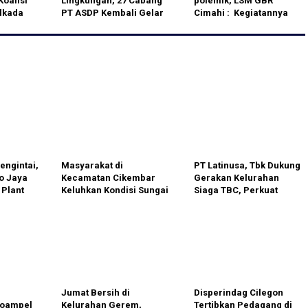
oalisi
Lingkungan, 27 Cabang
polemik, LSM GBR
lkada
PT ASDP Kembali Gelar
Cimahi : Kegiatannya
Ocean Clean Up Day
Cimahi Menari Terkesan
Dengan Target Sampah
Mengada-ada
Pastik Hingga 20 Ton
ngintai,
Masyarakat di
PT Latinusa, Tbk Dukung
do Jaya
Kecamatan Cikembar
Gerakan Kelurahan
Plant
Keluhkan Kondisi Sungai
Siaga TBC, Perkuat
Cikaramat yang Diduga
Upaya Eliminasi
an
Tercemar Limbah
Tuberkulosis di Kota
k
Penambangan Batu Alam
Cilegon
Jumat Bersih di
Disperindag Cilegon
loampel
Kelurahan Gerem,
Tertibkan Pedagang di