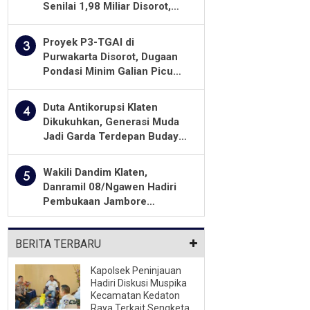
Senilai 1,98 Miliar Disorot,
Warga Minta Kualitas
Pekerjaan Diawasi Ketat
Proyek P3-TGAI di
3
Purwakarta Disorot, Dugaan
Pondasi Minim Galian Picu
Pertanyaan Besar soal
Pengawasan
Duta Antikorupsi Klaten
4
Dikukuhkan, Generasi Muda
Jadi Garda Terdepan Budaya
Integritas
Wakili Dandim Klaten,
5
Danramil 08/Ngawen Hadiri
Pembukaan Jambore
Pramuka MTs Se-Jawa
Tengah 2026
BERITA TERBARU
Kapolsek Peninjauan
Hadiri Diskusi Muspika
Kecamatan Kedaton
Raya Terkait Sengketa