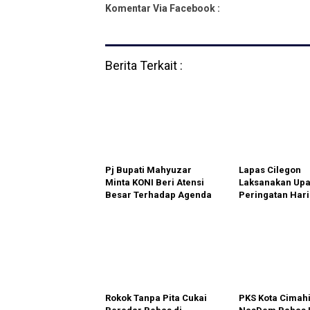
Komentar Via Facebook :
Berita Terkait :
Pj Bupati Mahyuzar
Lapas Cilegon
Minta KONI Beri Atensi
Laksanakan Up
Besar Terhadap Agenda
Peringatan Hari
PON XXI
Pemasyarakata
Kemenkumham K
Rokok Tanpa Pita Cukai
PKS Kota Cimahi