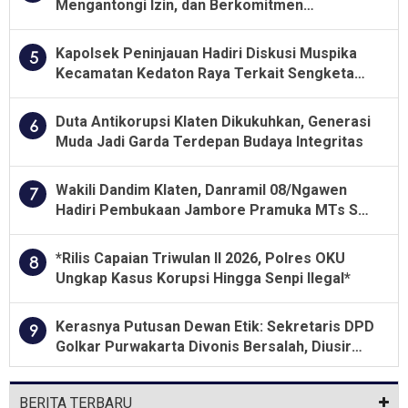
Mengantongi Izin, dan Berkomitmen
Menjalankan Aturan Yang Berlaku
Kapolsek Peninjauan Hadiri Diskusi Muspika
5
Kecamatan Kedaton Raya Terkait Sengketa
Lahan Kelompok Tani Dengan PT. GNS
Duta Antikorupsi Klaten Dikukuhkan, Generasi
6
Muda Jadi Garda Terdepan Budaya Integritas
Wakili Dandim Klaten, Danramil 08/Ngawen
7
Hadiri Pembukaan Jambore Pramuka MTs Se-
Jawa Tengah 2026
*Rilis Capaian Triwulan II 2026, Polres OKU
8
Ungkap Kasus Korupsi Hingga Senpi Ilegal*
Kerasnya Putusan Dewan Etik: Sekretaris DPD
9
Golkar Purwakarta Divonis Bersalah, Diusir
Dari Jabatan Selama Empat Tahun
BERITA TERBARU