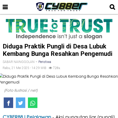
Diduga Praktik Pungli di Desa Lubuk
Kembang Bunga Resahkan Pengemudi
-
SABAR NAINGGOLAN
Peristiwa
Rabu, 21 Mei 2025 - 14:29 WIB
728x
(Foto Ilustrasi / net)
CYBER88 I Pelalawan
- Aksi pungutan liar (pungli)