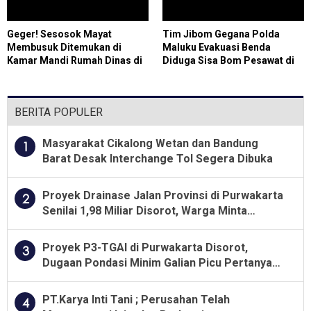
Geger! Sesosok Mayat
Tim Jibom Gegana Polda
Membusuk Ditemukan di
Maluku Evakuasi Benda
Kamar Mandi Rumah Dinas di
Diduga Sisa Bom Pesawat di
Cilegon, Polisi Selidiki
Percetakan Negara Ambon
Identitas Korban
BERITA POPULER
Masyarakat Cikalong Wetan dan Bandung
1
Barat Desak Interchange Tol Segera Dibuka
Proyek Drainase Jalan Provinsi di Purwakarta
2
Senilai 1,98 Miliar Disorot, Warga Minta
Kualitas Pekerjaan Diawasi Ketat
Proyek P3-TGAI di Purwakarta Disorot,
3
Dugaan Pondasi Minim Galian Picu Pertanyaan
Besar soal Pengawasan
PT.Karya Inti Tani ; Perusahan Telah
4