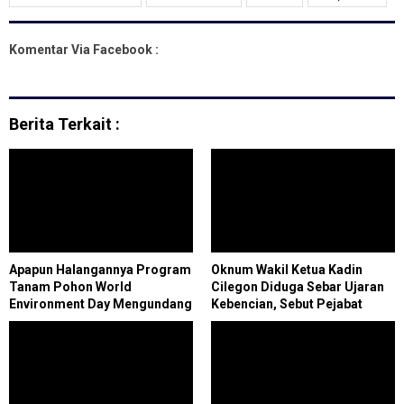
Komentar Via Facebook :
Berita Terkait :
Apapun Halangannya Program
Oknum Wakil Ketua Kadin
Tanam Pohon World
Cilegon Diduga Sebar Ujaran
Environment Day Mengundang
Kebencian, Sebut Pejabat
Pejabat Riau Tetap Lanjut,
"Cabul" di Forum Terbuka
Tommy ; Biarlah Hukum
Menentukan Penganiayaan,
Perusakan dan Penjarahan
Pondok Mandala Foundation