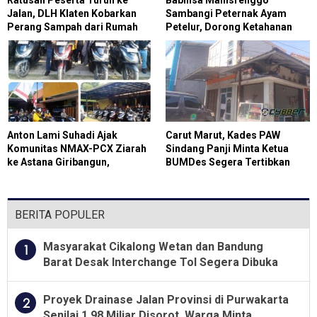
Jalan, DLH Klaten Kobarkan
Sambangi Peternak Ayam
Perang Sampah dari Rumah
Petelur, Dorong Ketahanan
Pangan
Anton Lami Suhadi Ajak
Carut Marut, Kades PAW
Komunitas NMAX-PCX Ziarah
Sindang Panji Minta Ketua
ke Astana Giribangun,
BUMDes Segera Tertibkan
Teladani Soeharto
Administrasi
BERITA POPULER
Masyarakat Cikalong Wetan dan Bandung
1
Barat Desak Interchange Tol Segera Dibuka
Proyek Drainase Jalan Provinsi di Purwakarta
2
Senilai 1,98 Miliar Disorot, Warga Minta