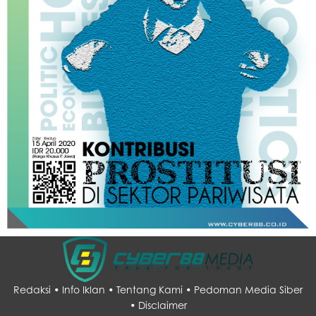
Redaksi •
Info Iklan •
Tentang Kami •
Pedoman Media Siber
•
Disclaimer