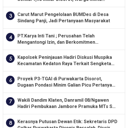
Kualitas Pekerjaan Diawasi Ketat
Carut Marut Pengelolaan BUMDes di Desa
3
Sindang Panji, Jadi Pertanyaan Masyarakat
PT.Karya Inti Tani ; Perusahan Telah
4
Mengantongi Izin, dan Berkomitmen
Menjalankan Aturan Yang Berlaku
Kapolsek Peninjauan Hadiri Diskusi Muspika
5
Kecamatan Kedaton Raya Terkait Sengketa
Lahan Kelompok Tani Dengan PT. GNS
Proyek P3-TGAI di Purwakarta Disorot,
6
Dugaan Pondasi Minim Galian Picu Pertanyaan
Besar soal Pengawasan
Wakili Dandim Klaten, Danramil 08/Ngawen
7
Hadiri Pembukaan Jambore Pramuka MTs Se-
Jawa Tengah 2026
Kerasnya Putusan Dewan Etik: Sekretaris DPD
8
Golkar Purwakarta Divonis Bersalah, Diusir