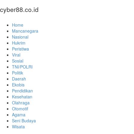
cyber88.co.id
Home
Mancanegara
Nasional
Hukrim
Peristiwa
Viral
Sosial
TNI/POLRI
Politik
Daerah
Ekobis
Pendidikan
Kesehatan
Olahraga
Otomotif
Agama
Seni Budaya
Wisata