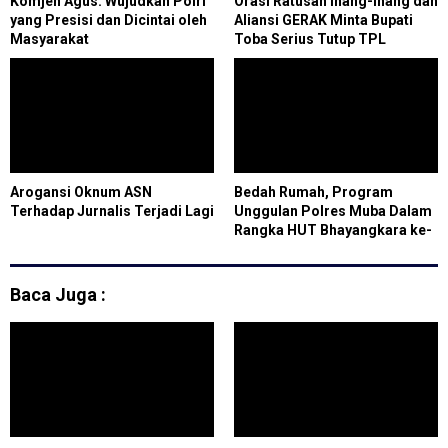
Komjen Agus: Wujudkan Polri
Orasi Ratusan Inang-inang dan
yang Presisi dan Dicintai oleh
Aliansi GERAK Minta Bupati
Masyarakat
Toba Serius Tutup TPL
Arogansi Oknum ASN
Bedah Rumah, Program
Terhadap Jurnalis Terjadi Lagi
Unggulan Polres Muba Dalam
Rangka HUT Bhayangkara ke-
75
Baca Juga :