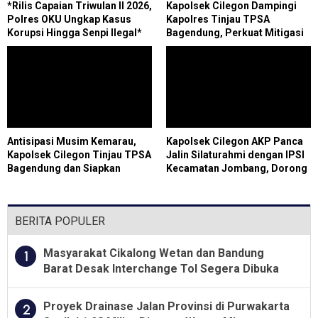
*Rilis Capaian Triwulan II 2026,
Kapolsek Cilegon Dampingi
Polres OKU Ungkap Kasus
Kapolres Tinjau TPSA
Korupsi Hingga Senpi Ilegal*
Bagendung, Perkuat Mitigasi
Cegah Kebakaran
Antisipasi Musim Kemarau,
Kapolsek Cilegon AKP Panca
Kapolsek Cilegon Tinjau TPSA
Jalin Silaturahmi dengan IPSI
Bagendung dan Siapkan
Kecamatan Jombang, Dorong
Posko Terpadu Karhutla
Generasi Muda Produktif
BERITA POPULER
Masyarakat Cikalong Wetan dan Bandung
1
Barat Desak Interchange Tol Segera Dibuka
Proyek Drainase Jalan Provinsi di Purwakarta
2