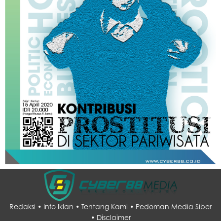
Redaksi •
Info Iklan •
Tentang Kami •
Pedoman Media Siber
•
Disclaimer