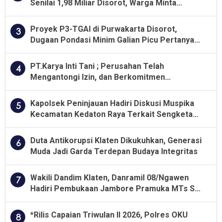
Senilai 1,98 Miliar Disorot, Warga Minta
Kualitas Pekerjaan Diawasi Ketat
Proyek P3-TGAI di Purwakarta Disorot,
3
Dugaan Pondasi Minim Galian Picu Pertanyaan
Besar soal Pengawasan
PT.Karya Inti Tani ; Perusahan Telah
4
Mengantongi Izin, dan Berkomitmen
Menjalankan Aturan Yang Berlaku
Kapolsek Peninjauan Hadiri Diskusi Muspika
5
Kecamatan Kedaton Raya Terkait Sengketa
Lahan Kelompok Tani Dengan PT. GNS
Duta Antikorupsi Klaten Dikukuhkan, Generasi
6
Muda Jadi Garda Terdepan Budaya Integritas
Wakili Dandim Klaten, Danramil 08/Ngawen
7
Hadiri Pembukaan Jambore Pramuka MTs Se-
Jawa Tengah 2026
*Rilis Capaian Triwulan II 2026, Polres OKU
8