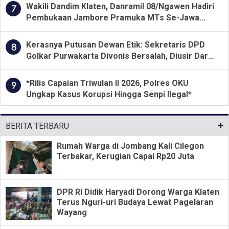
Wakili Dandim Klaten, Danramil 08/Ngawen Hadiri
7
Pembukaan Jambore Pramuka MTs Se-Jawa
Tengah 2026
Kerasnya Putusan Dewan Etik: Sekretaris DPD
8
Golkar Purwakarta Divonis Bersalah, Diusir Dari
Jabatan Selama Empat Tahun
*Rilis Capaian Triwulan II 2026, Polres OKU
9
Ungkap Kasus Korupsi Hingga Senpi Ilegal*
BERITA TERBARU
Rumah Warga di Jombang Kali Cilegon
Terbakar, Kerugian Capai Rp20 Juta
DPR RI Didik Haryadi Dorong Warga Klaten
Terus Nguri-uri Budaya Lewat Pagelaran
Wayang