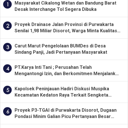
Masyarakat Cikalong Wetan dan Bandung Barat
1
Desak Interchange Tol Segera Dibuka
Proyek Drainase Jalan Provinsi di Purwakarta
2
Senilai 1,98 Miliar Disorot, Warga Minta Kualitas
Pekerjaan Diawasi Ketat
Carut Marut Pengelolaan BUMDes di Desa
3
Sindang Panji, Jadi Pertanyaan Masyarakat
PT.Karya Inti Tani ; Perusahan Telah
4
Mengantongi Izin, dan Berkomitmen Menjalankan
Aturan Yang Berlaku
Kapolsek Peninjauan Hadiri Diskusi Muspika
5
Kecamatan Kedaton Raya Terkait Sengketa
Lahan Kelompok Tani Dengan PT. GNS
Proyek P3-TGAI di Purwakarta Disorot, Dugaan
6
Pondasi Minim Galian Picu Pertanyaan Besar
soal Pengawasan