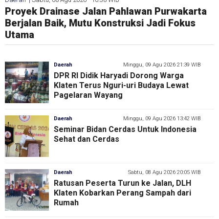
Carut Marut, Kades PAW Sindang Panji Minta
Proyek Drainase Jalan Pahlawan Purwakarta
Warga RW 04 Kampung Tegal Junti Apresiasi
Carut Marut Pengelolaan BUMDes di Desa
Ini yang DIsampaikan Pihak Perumda AMTJM
Ketua BUMDes Segera Tertibkan
Berjalan Baik, Mutu Konstruksi Jadi Fokus
Ricky Syamsul Fauzi, Pengecoran Jalan
Sindang Panji, Jadi Pertanyaan Masyarakat
Soal Aspirasi Mahasiswa
Administrasi
Utama
Lingkungan Kini Permudah Aktivitas
Masyarakat
Daerah
Minggu, 09 Agu 2026 21:39 WIB
DPR RI Didik Haryadi Dorong Warga
Klaten Terus Nguri-uri Budaya Lewat
Pagelaran Wayang
Daerah
Minggu, 09 Agu 2026 13:42 WIB
Seminar Bidan Cerdas Untuk Indonesia
Sehat dan Cerdas
Daerah
Sabtu, 08 Agu 2026 20:05 WIB
Ratusan Peserta Turun ke Jalan, DLH
Klaten Kobarkan Perang Sampah dari
Rumah