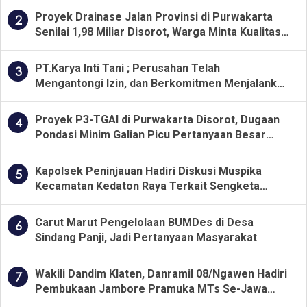
Proyek Drainase Jalan Provinsi di Purwakarta
2
Senilai 1,98 Miliar Disorot, Warga Minta Kualitas
Pekerjaan Diawasi Ketat
PT.Karya Inti Tani ; Perusahan Telah
3
Mengantongi Izin, dan Berkomitmen Menjalankan
Aturan Yang Berlaku
Proyek P3-TGAI di Purwakarta Disorot, Dugaan
4
Pondasi Minim Galian Picu Pertanyaan Besar
soal Pengawasan
Kapolsek Peninjauan Hadiri Diskusi Muspika
5
Kecamatan Kedaton Raya Terkait Sengketa
Lahan Kelompok Tani Dengan PT. GNS
Carut Marut Pengelolaan BUMDes di Desa
6
Sindang Panji, Jadi Pertanyaan Masyarakat
Wakili Dandim Klaten, Danramil 08/Ngawen Hadiri
7
Pembukaan Jambore Pramuka MTs Se-Jawa
Tengah 2026