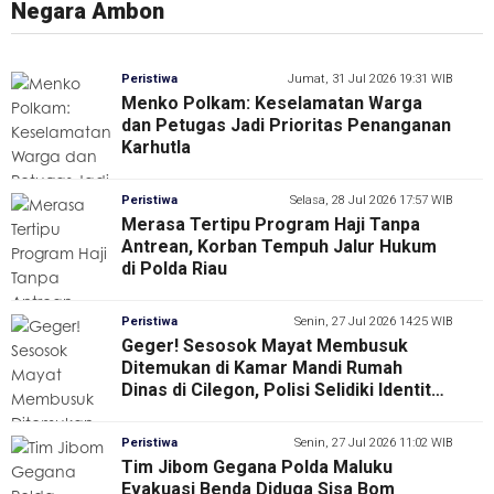
Negara Ambon
Terancam Dipolisikan; DPP PJS Siap Kawal
Kirim Armada Pemadam dan Evakuasi Warga
Hingga Tuntas
Peristiwa
Jumat, 31 Jul 2026 19:31 WIB
Menko Polkam: Keselamatan Warga
dan Petugas Jadi Prioritas Penanganan
Karhutla
Peristiwa
Selasa, 28 Jul 2026 17:57 WIB
Merasa Tertipu Program Haji Tanpa
Antrean, Korban Tempuh Jalur Hukum
di Polda Riau
Peristiwa
Senin, 27 Jul 2026 14:25 WIB
Geger! Sesosok Mayat Membusuk
Ditemukan di Kamar Mandi Rumah
Dinas di Cilegon, Polisi Selidiki Identitas
Korban
Peristiwa
Senin, 27 Jul 2026 11:02 WIB
Tim Jibom Gegana Polda Maluku
Evakuasi Benda Diduga Sisa Bom