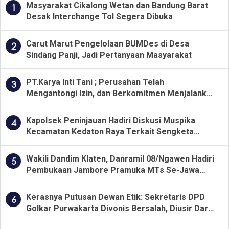
Masyarakat Cikalong Wetan dan Bandung Barat
1
Desak Interchange Tol Segera Dibuka
Carut Marut Pengelolaan BUMDes di Desa
2
Sindang Panji, Jadi Pertanyaan Masyarakat
PT.Karya Inti Tani ; Perusahan Telah
3
Mengantongi Izin, dan Berkomitmen Menjalankan
Aturan Yang Berlaku
Kapolsek Peninjauan Hadiri Diskusi Muspika
4
Kecamatan Kedaton Raya Terkait Sengketa
Lahan Kelompok Tani Dengan PT. GNS
Wakili Dandim Klaten, Danramil 08/Ngawen Hadiri
5
Pembukaan Jambore Pramuka MTs Se-Jawa
Tengah 2026
Kerasnya Putusan Dewan Etik: Sekretaris DPD
6
Golkar Purwakarta Divonis Bersalah, Diusir Dari
Jabatan Selama Empat Tahun