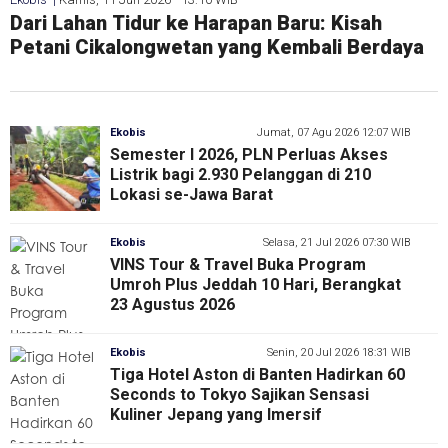
Semester I 2026, PLN Perluas Akses Listrik
Dari Lahan Tidur ke Harapan Baru: Kisah
Ketua BUMDes Kujang Mandiri Leuwikujang,
WOW! Sambut Arus Lebaran 2026, ASDP
Keberhasilan BUMdes Sukahaji Dalam
bagi 2.930 Pelanggan di 210 Lokasi se-Jawa
Petani Cikalongwetan yang Kembali Berdaya
Catat Kemajuan Pesat dalam Pengelolaan
Sulap Pelabuhan Merak Lebih Aman & Ramah
Pengelolaan Ternak Bebek Peking dan
Barat
Budidaya Ternak Sapi
Lingkungan
Budidaya Katuk
Ekobis
Jumat, 07 Agu 2026 12:07 WIB
Semester I 2026, PLN Perluas Akses
Listrik bagi 2.930 Pelanggan di 210
Lokasi se-Jawa Barat
Ekobis
Selasa, 21 Jul 2026 07:30 WIB
VINS Tour & Travel Buka Program
Umroh Plus Jeddah 10 Hari, Berangkat
23 Agustus 2026
Ekobis
Senin, 20 Jul 2026 18:31 WIB
Tiga Hotel Aston di Banten Hadirkan 60
Seconds to Tokyo Sajikan Sensasi
Kuliner Jepang yang Imersif