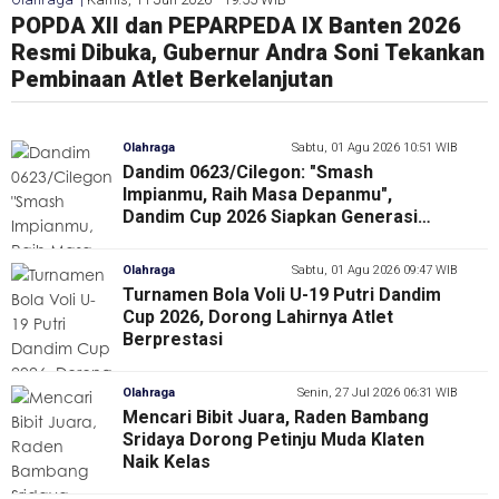
POPDA XII dan PEPARPEDA IX Banten 2026
Penoreh Prestasi Pada PON XXI Aceh Sumut
Jadwal Panas Timnas Indonesia: U-19 Futsal
Selaraskan Visi, PSSI Mesuji Gelar Rapat
Sepak Bola Menghidupkan Cot Gapu 2001,
Resmi Dibuka, Gubernur Andra Soni Tekankan
2024 Seperti Diabaikan “Dua Tahun
Berburu Gelar AFF, Tim Senior Siap Tempur di
Jaringan Stakeholder, Perkuat Roadmap
Melahirkan PSSB Bireuen
Pembinaan Atlet Berkelanjutan
Menunggu Janji Manis Pemprov Riau”
Kualifikasi Piala Dunia
Pembinaan Sepak Bola Setiap Tingkatan dan
Usia Dini.
Olahraga
Sabtu, 01 Agu 2026 10:51 WIB
Dandim 0623/Cilegon: "Smash
Impianmu, Raih Masa Depanmu",
Dandim Cup 2026 Siapkan Generasi
Emas Voli Putri
Olahraga
Sabtu, 01 Agu 2026 09:47 WIB
Turnamen Bola Voli U-19 Putri Dandim
Cup 2026, Dorong Lahirnya Atlet
Berprestasi
Olahraga
Senin, 27 Jul 2026 06:31 WIB
Mencari Bibit Juara, Raden Bambang
Sridaya Dorong Petinju Muda Klaten
Naik Kelas