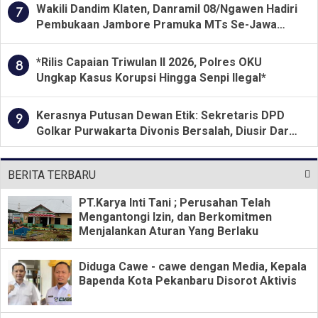
Wakili Dandim Klaten, Danramil 08/Ngawen Hadiri
7
Pembukaan Jambore Pramuka MTs Se-Jawa
Tengah 2026
*Rilis Capaian Triwulan II 2026, Polres OKU
8
Ungkap Kasus Korupsi Hingga Senpi Ilegal*
Kerasnya Putusan Dewan Etik: Sekretaris DPD
9
Golkar Purwakarta Divonis Bersalah, Diusir Dari
Jabatan Selama Empat Tahun
BERITA TERBARU
PT.Karya Inti Tani ; Perusahan Telah
Mengantongi Izin, dan Berkomitmen
Menjalankan Aturan Yang Berlaku
Diduga Cawe - cawe dengan Media, Kepala
Bapenda Kota Pekanbaru Disorot Aktivis