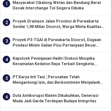
Masyarakat Cikalong Wetan dan Bandung Barat
1
Desak Interchange Tol Segera Dibuka
Proyek Drainase Jalan Provinsi di Purwakarta
2
Senilai 1,98 Miliar Disorot, Warga Minta Kualitas
Pekerjaan Diawasi Ketat
Proyek P3-TGAI di Purwakarta Disorot, Dugaan
3
Pondasi Minim Galian Picu Pertanyaan Besar
soal Pengawasan
Kapolsek Peninjauan Hadiri Diskusi Muspika
4
Kecamatan Kedaton Raya Terkait Sengketa
Lahan Kelompok Tani Dengan PT. GNS
PT.Karya Inti Tani ; Perusahan Telah
5
Mengantongi Izin, dan Berkomitmen Menjalankan
Aturan Yang Berlaku
Duta Antikorupsi Klaten Dikukuhkan, Generasi
6
Muda Jadi Garda Terdepan Budaya Integritas