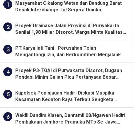
Masyarakat Cikalong Wetan dan Bandung Barat
1
Desak Interchange Tol Segera Dibuka
Proyek Drainase Jalan Provinsi di Purwakarta
2
Senilai 1,98 Miliar Disorot, Warga Minta Kualitas
Pekerjaan Diawasi Ketat
PT.Karya Inti Tani ; Perusahan Telah
3
Mengantongi Izin, dan Berkomitmen Menjalankan
Aturan Yang Berlaku
Proyek P3-TGAI di Purwakarta Disorot, Dugaan
4
Pondasi Minim Galian Picu Pertanyaan Besar
soal Pengawasan
Kapolsek Peninjauan Hadiri Diskusi Muspika
5
Kecamatan Kedaton Raya Terkait Sengketa
Lahan Kelompok Tani Dengan PT. GNS
Wakili Dandim Klaten, Danramil 08/Ngawen Hadiri
6
Pembukaan Jambore Pramuka MTs Se-Jawa
Tengah 2026