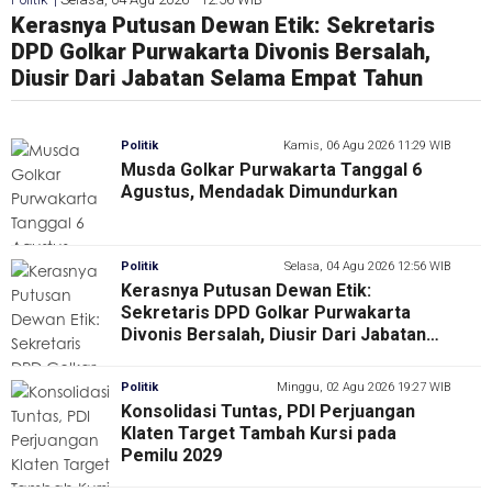
Musda Golkar Purwakarta Tanggal 6 Agustus,
Kerasnya Putusan Dewan Etik: Sekretaris
Diantar Dukungan 11 PAC, Asep Uwoh Resmi
Songsong Pemilu 2029, Irham Jafar Lan Putra
Muscab PAN Dapil Jawa Barat 7 Satukan
Mendadak Dimundurkan
DPD Golkar Purwakarta Divonis Bersalah,
Daftar Calon Ketua DPC Partai Hanura
Lantik 153 Relawan di Mesuji dan Perkuat
Kader dan Relawan, DPW Tegaskan Target
Diusir Dari Jabatan Selama Empat Tahun
Purwakarta
Basis Akar Rumput
Menang di Semua Tingkatan pada Pemilu
2029
Politik
Kamis, 06 Agu 2026 11:29 WIB
Musda Golkar Purwakarta Tanggal 6
Agustus, Mendadak Dimundurkan
Politik
Selasa, 04 Agu 2026 12:56 WIB
Kerasnya Putusan Dewan Etik:
Sekretaris DPD Golkar Purwakarta
Divonis Bersalah, Diusir Dari Jabatan
Selama Empat Tahun
Politik
Minggu, 02 Agu 2026 19:27 WIB
Konsolidasi Tuntas, PDI Perjuangan
Klaten Target Tambah Kursi pada
Pemilu 2029