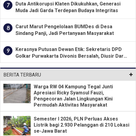
Duta Antikorupsi Klaten Dikukuhkan, Generasi
7
Muda Jadi Garda Terdepan Budaya Integritas
Carut Marut Pengelolaan BUMDes di Desa
8
Sindang Panji, Jadi Pertanyaan Masyarakat
Kerasnya Putusan Dewan Etik: Sekretaris DPD
9
Golkar Purwakarta Divonis Bersalah, Diusir Dari
Jabatan Selama Empat Tahun
BERITA TERBARU
Warga RW 04 Kampung Tegal Junti
Apresiasi Ricky Syamsul Fauzi,
Pengecoran Jalan Lingkungan Kini
Permudah Aktivitas Masyarakat
Semester I 2026, PLN Perluas Akses
Listrik bagi 2.930 Pelanggan di 210 Lokasi
se-Jawa Barat