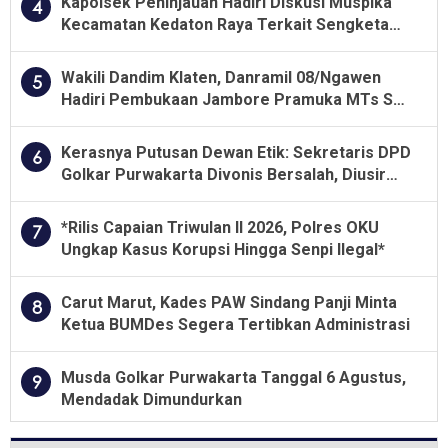
Kapolsek Peninjauan Hadiri Diskusi Muspika
4
Kecamatan Kedaton Raya Terkait Sengketa
Lahan Kelompok Tani Dengan PT. GNS
Wakili Dandim Klaten, Danramil 08/Ngawen
5
Hadiri Pembukaan Jambore Pramuka MTs Se-
Jawa Tengah 2026
Kerasnya Putusan Dewan Etik: Sekretaris DPD
6
Golkar Purwakarta Divonis Bersalah, Diusir
Dari Jabatan Selama Empat Tahun
*Rilis Capaian Triwulan II 2026, Polres OKU
7
Ungkap Kasus Korupsi Hingga Senpi Ilegal*
Carut Marut, Kades PAW Sindang Panji Minta
8
Ketua BUMDes Segera Tertibkan Administrasi
Musda Golkar Purwakarta Tanggal 6 Agustus,
9
Mendadak Dimundurkan