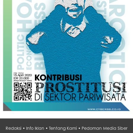
Redaksi •
Info Iklan •
Tentang Kami •
Pedoman Media Siber