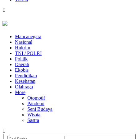
Mancanegara
Nasional
Hukrim
TNI / POLRI
Politik
Daerah
Ekobis
Pendidikan
Kesehatan
Olahraga
More
Otomotif
Pandemi
Seni Budaya
Wisata
Sastra