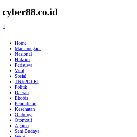
cyber88.co.id
Home
Mancanegara
Nasional
Hukrim
Peristiwa
Viral
Sosial
TNI/POLRI
Politik
Daerah
Ekobis
Pendidikan
Kesehatan
Olahraga
Otomotif
Agama
Seni Budaya
Wisata