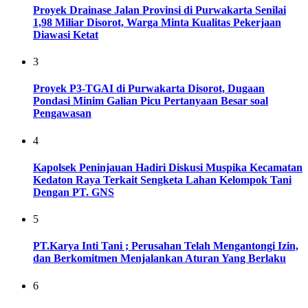
Proyek Drainase Jalan Provinsi di Purwakarta Senilai
1,98 Miliar Disorot, Warga Minta Kualitas Pekerjaan
Diawasi Ketat
3
Proyek P3-TGAI di Purwakarta Disorot, Dugaan
Pondasi Minim Galian Picu Pertanyaan Besar soal
Pengawasan
4
Kapolsek Peninjauan Hadiri Diskusi Muspika Kecamatan
Kedaton Raya Terkait Sengketa Lahan Kelompok Tani
Dengan PT. GNS
5
PT.Karya Inti Tani ; Perusahan Telah Mengantongi Izin,
dan Berkomitmen Menjalankan Aturan Yang Berlaku
6