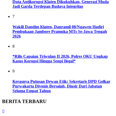
Duta Antikorupsi Klaten Dikukuhkan, Generasi Muda
Jadi Garda Terdepan Budaya Integritas
7
Wakili Dandim Klaten, Danramil 08/Ngawen Hadiri
Pembukaan Jambore Pramuka MTs Se-Jawa Tengah
2026
8
*Rilis Capaian Triwulan II 2026, Polres OKU Ungkap
Kasus Korupsi Hingga Senpi Ilegal*
9
Kerasnya Putusan Dewan Etik: Sekretaris DPD Golkar
Purwakarta Divonis Bersalah, Diusir Dari Jabatan
Selama Empat Tahun
BERITA TERBARU