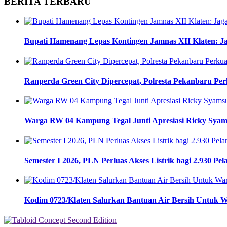
BERITA TERBARU
Bupati Hamenang Lepas Kontingen Jamnas XII Klaten: 
Ranperda Green City Dipercepat, Polresta Pekanbaru Pe
Warga RW 04 Kampung Tegal Junti Apresiasi Ricky Syams
Semester I 2026, PLN Perluas Akses Listrik bagi 2.930 Pe
Kodim 0723/Klaten Salurkan Bantuan Air Bersih Untuk 