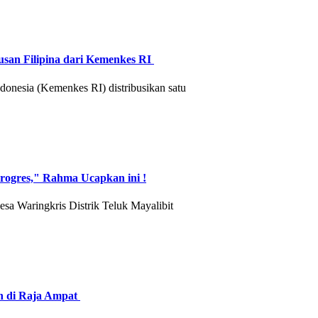
san Filipina dari Kemenkes RI
nesia (Kemenkes RI) distribusikan satu
ogres," Rahma Ucapkan ini !
 Waringkris Distrik Teluk Mayalibit
h di Raja Ampat