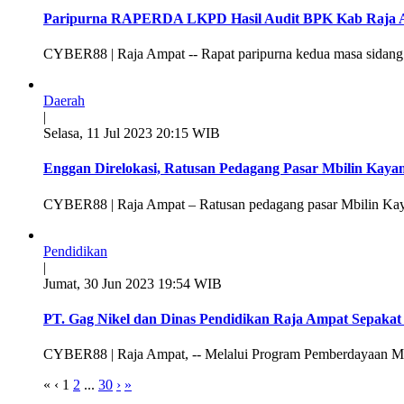
Paripurna RAPERDA LKPD Hasil Audit BPK Kab Raja A
CYBER88 | Raja Ampat -- Rapat paripurna kedua masa sidan
Daerah
|
Selasa, 11 Jul 2023 20:15 WIB
Enggan Direlokasi, Ratusan Pedagang Pasar Mbilin Kay
CYBER88 | Raja Ampat – Ratusan pedagang pasar Mbilin Kaya
Pendidikan
|
Jumat, 30 Jun 2023 19:54 WIB
PT. Gag Nikel dan Dinas Pendidikan Raja Ampat Sepakat D
CYBER88 | Raja Ampat, -- Melalui Program Pemberdayaan Ma
«
‹
1
2
...
30
›
»