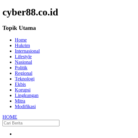
cyber88.co.id
Topik Utama
Home
Hukrim
Internasional
Lifestyle
Nasional
Politik
Regional
Teknologi
Ekbis
Korupsi
Lingkungan
Mitra
Modifikasi
HOME