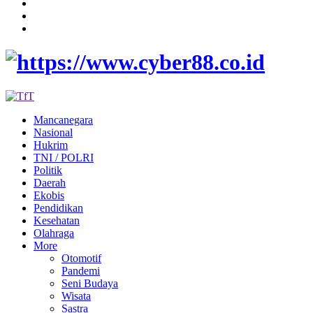
Mancanegara
Nasional
Hukrim
TNI / POLRI
Politik
Daerah
Ekobis
Pendidikan
Kesehatan
Olahraga
More
Otomotif
Pandemi
Seni Budaya
Wisata
Sastra