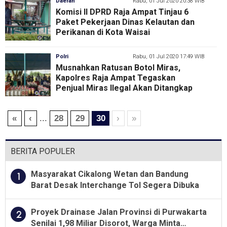
Daerah
Rabu, 01 Jul 2020 20:38 WIB
Komisi II DPRD Raja Ampat Tinjau 6
Paket Pekerjaan Dinas Kelautan dan
Perikanan di Kota Waisai
Polri
Rabu, 01 Jul 2020 17:49 WIB
Musnahkan Ratusan Botol Miras,
Kapolres Raja Ampat Tegaskan
Penjual Miras Ilegal Akan Ditangkap
«
‹
...
28
29
30
›
»
BERITA POPULER
Masyarakat Cikalong Wetan dan Bandung
1
Barat Desak Interchange Tol Segera Dibuka
Proyek Drainase Jalan Provinsi di Purwakarta
2
Senilai 1,98 Miliar Disorot, Warga Minta