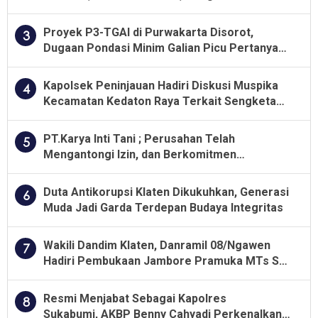
Kualitas Pekerjaan Diawasi Ketat
Proyek P3-TGAI di Purwakarta Disorot,
3
Dugaan Pondasi Minim Galian Picu Pertanyaan
Besar soal Pengawasan
Kapolsek Peninjauan Hadiri Diskusi Muspika
4
Kecamatan Kedaton Raya Terkait Sengketa
Lahan Kelompok Tani Dengan PT. GNS
PT.Karya Inti Tani ; Perusahan Telah
5
Mengantongi Izin, dan Berkomitmen
Menjalankan Aturan Yang Berlaku
Duta Antikorupsi Klaten Dikukuhkan, Generasi
6
Muda Jadi Garda Terdepan Budaya Integritas
Wakili Dandim Klaten, Danramil 08/Ngawen
7
Hadiri Pembukaan Jambore Pramuka MTs Se-
Jawa Tengah 2026
Resmi Menjabat Sebagai Kapolres
8
Sukabumi, AKBP Benny Cahyadi Perkenalkan