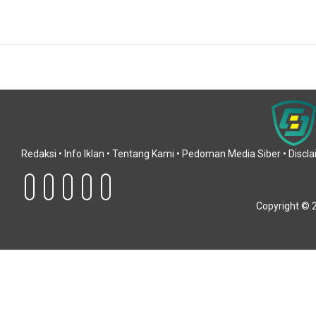
Redaksi •
Info Iklan •
Tentang Kami •
Pedoman Media Siber •
Discl
Copyright ©