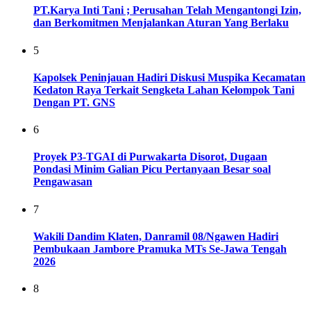
PT.Karya Inti Tani ; Perusahan Telah Mengantongi Izin,
dan Berkomitmen Menjalankan Aturan Yang Berlaku
5
Kapolsek Peninjauan Hadiri Diskusi Muspika Kecamatan
Kedaton Raya Terkait Sengketa Lahan Kelompok Tani
Dengan PT. GNS
6
Proyek P3-TGAI di Purwakarta Disorot, Dugaan
Pondasi Minim Galian Picu Pertanyaan Besar soal
Pengawasan
7
Wakili Dandim Klaten, Danramil 08/Ngawen Hadiri
Pembukaan Jambore Pramuka MTs Se-Jawa Tengah
2026
8