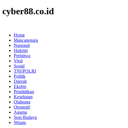
cyber88.co.id
Home
Mancanegara
Nasional
Hukrim
Peristiwa
Viral
Sosial
TNI/POLRI
Politik
Daerah
Ekobis
Pendidikan
Kesehatan
Olahraga
Otomotif
Agama
Seni Budaya
Wisata