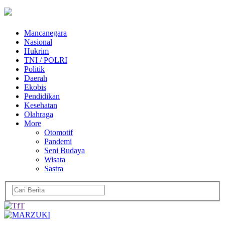
Mancanegara
Nasional
Hukrim
TNI / POLRI
Politik
Daerah
Ekobis
Pendidikan
Kesehatan
Olahraga
More
Otomotif
Pandemi
Seni Budaya
Wisata
Sastra