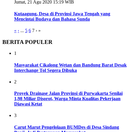
Jumat, 21 Agu 2020 15:19 WIB
Kutaagung, Desa di Provinsi Jawa Tengah yang
Mencintai Budaya dan Bahasa Sunda
«
‹
...
5
6
7
›
»
BERITA POPULER
1
Masyarakat Cikalong Wetan dan Bandung Barat Desak
Interchange Tol Segera Dibuka
2
Proyek Drainase Jalan Provinsi di Purwakarta Senilai
1,98 Miliar Disorot, Warga Minta Kualitas Pekerjaan
Diawasi Ketat
3
Carut Marut Pengelolaan BUMDes di Desa Sindang