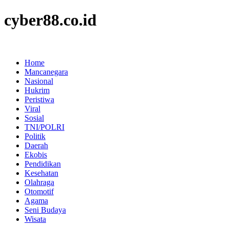
cyber88.co.id
Home
Mancanegara
Nasional
Hukrim
Peristiwa
Viral
Sosial
TNI/POLRI
Politik
Daerah
Ekobis
Pendidikan
Kesehatan
Olahraga
Otomotif
Agama
Seni Budaya
Wisata