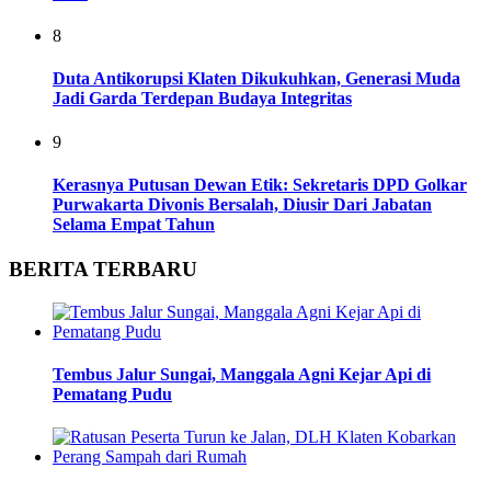
8
Duta Antikorupsi Klaten Dikukuhkan, Generasi Muda
Jadi Garda Terdepan Budaya Integritas
9
Kerasnya Putusan Dewan Etik: Sekretaris DPD Golkar
Purwakarta Divonis Bersalah, Diusir Dari Jabatan
Selama Empat Tahun
BERITA TERBARU
Tembus Jalur Sungai, Manggala Agni Kejar Api di
Pematang Pudu