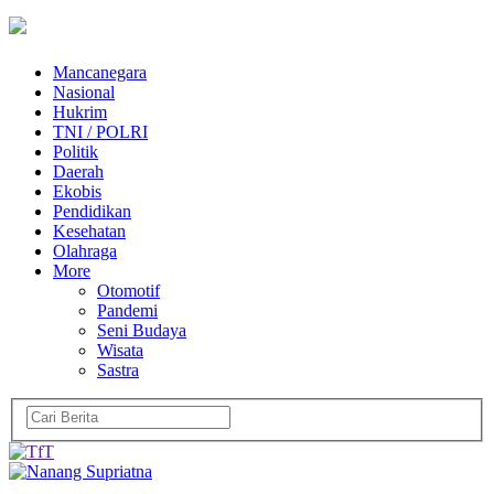
Mancanegara
Nasional
Hukrim
TNI / POLRI
Politik
Daerah
Ekobis
Pendidikan
Kesehatan
Olahraga
More
Otomotif
Pandemi
Seni Budaya
Wisata
Sastra