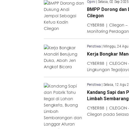
Opini
|
Selasa, 02 Sep 202
BMPP Dorong dan D
Cilegon
CYBER88 | Cilegon 
Monitoring Perdaga
Peristiwa
|
Minggu, 24 Agu
Kerja Bongkar Mand
CYBER88 | CILEGON –
Lingkungan Tegaljaya
Peristiwa
|
Selasa, 12 Agu 
Kandang Sapi dan P
Limbah Sembaranga
CYBER88 | CILEGON – 
Cilegon pada Selasa