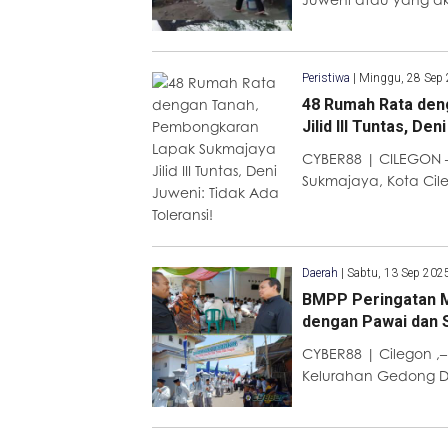
Peristiwa
|
Minggu, 28 Sep
48 Rumah Rata den
Jilid III Tuntas, De
CYBER88 | CILEGON –
Sukmajaya, Kota Cileg
Daerah
|
Sabtu, 13 Sep 202
BMPP Peringatan M
dengan Pawai dan 
CYBER88 | Cilegon ,
Kelurahan Gedong D