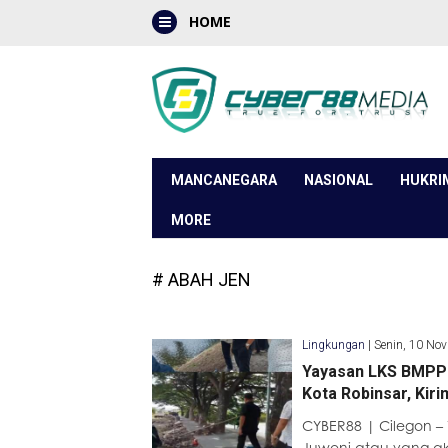
HOME
MANCANEGARA
NASIONAL
HUKRI
MORE
# ABAH JEN
Lingkungan
|
Senin, 10 No
Yayasan LKS BMPP 
Kota Robinsar, Kiri
CYBER88 | Cilegon –
Juweni atau yang a