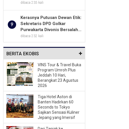
Ilegal*
dibaca 235 kali
Kerasnya Putusan Dewan Etik:
Sekretaris DPD Golkar
9
Purwakarta Divonis Bersalah,
Diusir Dari Jabatan Selama
dibaca 232 kali
Empat Tahun
BERITA EKOBIS
VINS Tour & Travel Buka
Program Umroh Plus
Jeddah 10 Hari,
Berangkat 23 Agustus
2026
Tiga Hotel Aston di
Banten Hadirkan 60
Seconds to Tokyo
Sajikan Sensasi Kuliner
Jepang yang Imersif
Dari Tanjak ke