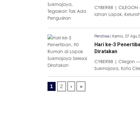
CYBER88 | CILEGON
lahan Lapak, Kelura
Peristiwa
|
Kamis, 07 Agu 
Hari ke-3 Penertib
Diratakan
CYBER88 | Cilegon —
Sukmajaya, Kota Cil
1
2
›
»