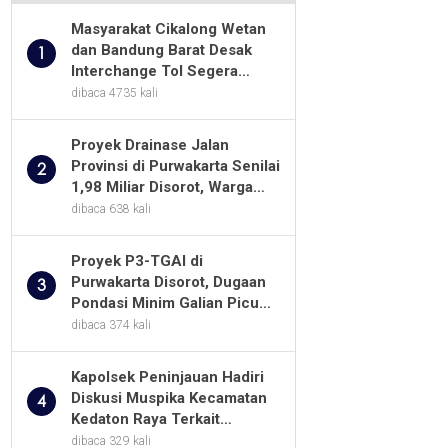
Masyarakat Cikalong Wetan
dan Bandung Barat Desak
1
Interchange Tol Segera
Dibuka
dibaca 4735 kali
Proyek Drainase Jalan
Provinsi di Purwakarta Senilai
2
1,98 Miliar Disorot, Warga
Minta Kualitas Pekerjaan
dibaca 638 kali
Diawasi Ketat
Proyek P3-TGAI di
Purwakarta Disorot, Dugaan
3
Pondasi Minim Galian Picu
Pertanyaan Besar soal
dibaca 374 kali
Pengawasan
Kapolsek Peninjauan Hadiri
Diskusi Muspika Kecamatan
4
Kedaton Raya Terkait
Sengketa Lahan Kelompok
dibaca 329 kali