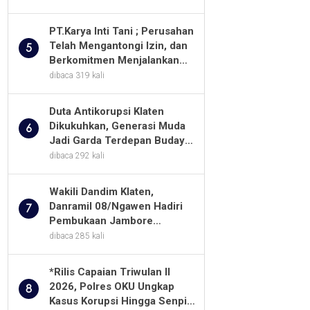
Tani Dengan PT. GNS
PT.Karya Inti Tani ; Perusahan
Telah Mengantongi Izin, dan
5
Berkomitmen Menjalankan
Aturan Yang Berlaku
dibaca 319 kali
Duta Antikorupsi Klaten
Dikukuhkan, Generasi Muda
6
Jadi Garda Terdepan Budaya
Integritas
dibaca 292 kali
Wakili Dandim Klaten,
Danramil 08/Ngawen Hadiri
7
Pembukaan Jambore
Pramuka MTs Se-Jawa
dibaca 285 kali
Tengah 2026
*Rilis Capaian Triwulan II
2026, Polres OKU Ungkap
8
Kasus Korupsi Hingga Senpi