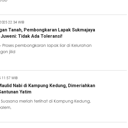
 2025 22:34 WIB
gan Tanah, Pembongkaran Lapak Sukmajaya
ni Juweni: Tidak Ada Toleransi!
 Proses pembongkaran lapak liar di Kelurahan
on jilid
5 11:57 WIB
aulid Nabi di Kampung Kedung, Dimeriahkan
Santunan Yatim
– Suasana meriah terlihat di Kampung Kedung,
alem,