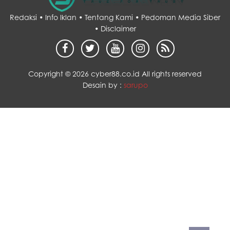
Redaksi •
Info Iklan •
Tentang Kami •
Pedoman Media Siber
•
Disclaimer
Copyright ©
2026 cyber88.co.id All rights reserved
Desain by :
sarupo