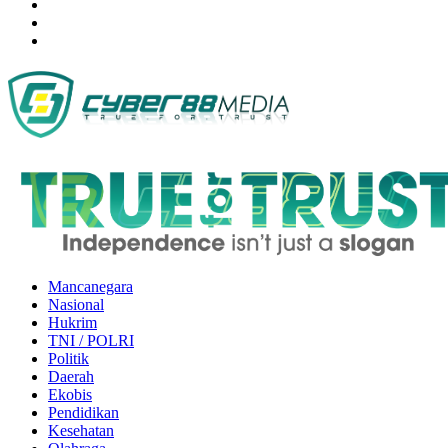
Mancanegara
Nasional
Hukrim
TNI / POLRI
Politik
Daerah
Ekobis
Pendidikan
Kesehatan