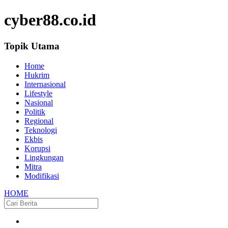
cyber88.co.id
Topik Utama
Home
Hukrim
Internasional
Lifestyle
Nasional
Politik
Regional
Teknologi
Ekbis
Korupsi
Lingkungan
Mitra
Modifikasi
HOME