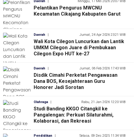
Daerah
|
Minggu, 17 Mei 2026 20:07 WIB
Pelantikan Pengurus MWCNU
Kecamatan Cikajang Kabupaten Garut
Daerah
|
Jumat, 24 Apr 2026 23:21 WIB
Wali Kota Cilegon Luncurkan dan Lantik
UMKM Cilegon Juare di Pembukaan
Cilegon Expo HUT ke-27
Daerah
|
Jumat, 06 Feb 2026 17:43 WIB
Disdik Cimahi Perketat Pengawasan
Dana BOS, Kesejahteraan Guru
Honorer Jadi Sorotan
Olahraga
|
Rabu, 21 Jan 2026 12:20 WIB
Studi Banding KKGO Citangkil ke
Pangalengan: Perkuat Silaturahmi,
Kolaborasi, dan Rekreasi
Pendidikan
|
Selasa, 09 Des 2025 11:34 WIB