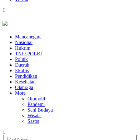
Mancanegara
Nasional
Hukrim
TNI / POLRI
Politik
Daerah
Ekobis
Pendidikan
Kesehatan
Olahraga
More
Otomotif
Pandemi
Seni Budaya
Wisata
Sastra