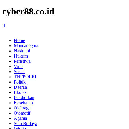
cyber88.co.id
Home
Mancanegara
Nasional
Hukrim
Peristiwa
Viral
Sosial
TNI/POLRI
Politik
Daerah
Ekobis
Pendidikan
Kesehatan
Olahraga
Otomotif
Agama
Seni Budaya
Wisata