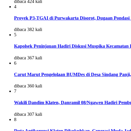
dibaca 424 kali
4
Proyek P3-TGAI di Purwakarta Disorot, Dugaan Pondasi 
dibaca 382 kali
5
Kapolsek Peninjauan Hadiri Diskusi Muspika Kecamatan
dibaca 367 kali
6
Carut Marut Pengelolaan BUMDes di Desa Sindang Panji,
dibaca 360 kali
7
Wakili Dandim Klaten, Danramil 08/Ngawen Hadiri Pem
dibaca 307 kali
8
Duta Antikorupsi Klaten Dikukuhkan, Generasi Muda Jad