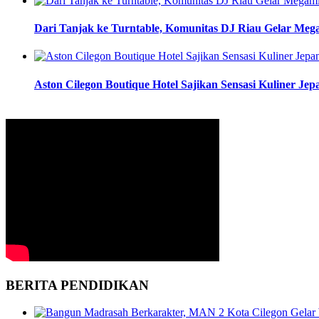
Dari Tanjak ke Turntable, Komunitas DJ Riau Gelar Me
Aston Cilegon Boutique Hotel Sajikan Sensasi Kuliner Je
BERITA PENDIDIKAN