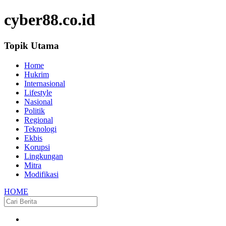
cyber88.co.id
Topik Utama
Home
Hukrim
Internasional
Lifestyle
Nasional
Politik
Regional
Teknologi
Ekbis
Korupsi
Lingkungan
Mitra
Modifikasi
HOME