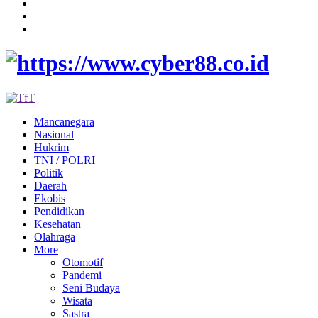
Mancanegara
Nasional
Hukrim
TNI / POLRI
Politik
Daerah
Ekobis
Pendidikan
Kesehatan
Olahraga
More
Otomotif
Pandemi
Seni Budaya
Wisata
Sastra