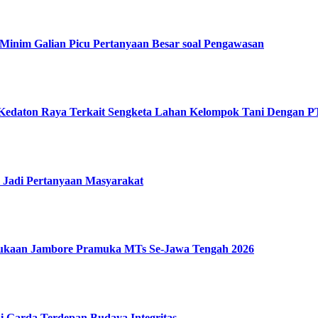
Minim Galian Picu Pertanyaan Besar soal Pengawasan
 Kedaton Raya Terkait Sengketa Lahan Kelompok Tani Dengan 
 Jadi Pertanyaan Masyarakat
bukaan Jambore Pramuka MTs Se-Jawa Tengah 2026
i Garda Terdepan Budaya Integritas