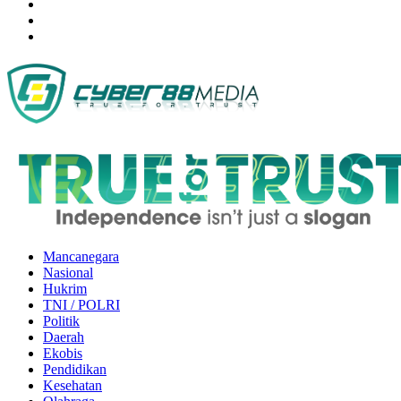
Mancanegara
Nasional
Hukrim
TNI / POLRI
Politik
Daerah
Ekobis
Pendidikan
Kesehatan