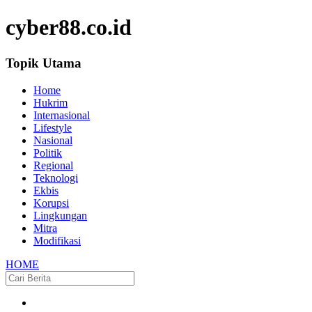
cyber88.co.id
Topik Utama
Home
Hukrim
Internasional
Lifestyle
Nasional
Politik
Regional
Teknologi
Ekbis
Korupsi
Lingkungan
Mitra
Modifikasi
HOME