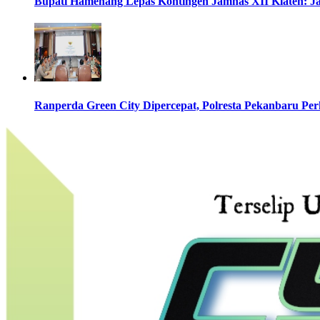
Bupati Hamenang Lepas Kontingen Jamnas XII Klaten: 
Ranperda Green City Dipercepat, Polresta Pekanbaru Pe