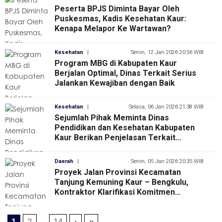
Peserta BPJS Diminta Bayar Oleh
Puskesmas, Kadis Kesehatan Kaur:
Kenapa Melapor Ke Wartawan?
Kesehatan
|
Senin, 12 Jan 2026 20:56 WIB
Program MBG di Kabupaten Kaur
Berjalan Optimal, Dinas Terkait Serius
Jalankan Kewajiban dengan Baik
Kesehatan
|
Selasa, 06 Jan 2026 21:38 WIB
Sejumlah Pihak Meminta Dinas
Pendidikan dan Kesehatan Kabupaten
Kaur Berikan Penjelasan Terkait
Pelaksanaan dan Pengawasan
Program MBG Sejak 2025
Daerah
|
Senin, 05 Jan 2026 20:35 WIB
Proyek Jalan Provinsi Kecamatan
Tanjung Kemuning Kaur – Bengkulu,
Kontraktor Klarifikasi Komitmen
Penyelesaian, Perbaikan Secara
Komprehensif
1
2
...
14
›
»