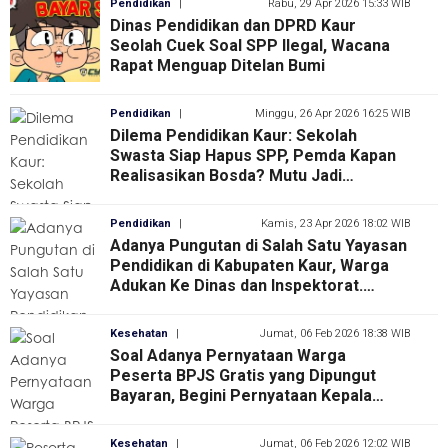
Pendidikan
|
Rabu, 29 Apr 2026 15:33 WIB
Dinas Pendidikan dan DPRD Kaur
Seolah Cuek Soal SPP Ilegal, Wacana
Rapat Menguap Ditelan Bumi
Pendidikan
|
Minggu, 26 Apr 2026 16:25 WIB
Dilema Pendidikan Kaur: Sekolah
Swasta Siap Hapus SPP, Pemda Kapan
Realisasikan Bosda? Mutu Jadi
Taruhan!
Pendidikan
|
Kamis, 23 Apr 2026 18:02 WIB
Adanya Pungutan di Salah Satu Yayasan
Pendidikan di Kabupaten Kaur, Warga
Adukan Ke Dinas dan Inspektorat.
Instansi Siap Tindak Lanjuti
Kesehatan
|
Jumat, 06 Feb 2026 18:38 WIB
Soal Adanya Pernyataan Warga
Peserta BPJS Gratis yang Dipungut
Bayaran, Begini Pernyataan Kepala
Puskesmas Kaur Utara
Kesehatan
|
Jumat, 06 Feb 2026 12:02 WIB