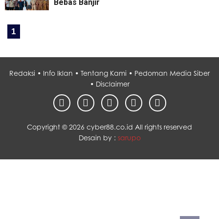
Bebas Banjir
1
Redaksi •
Info Iklan •
Tentang Kami •
Pedoman Media Siber
•
Disclaimer
Copyright ©
2026 cyber88.co.id All rights reserved
Desain by :
sarupo