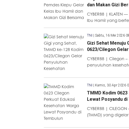
dan Makan Gizi Be
CYBER88 | KLATEN — 
Ibu Hamil yang bert
TNI
|
Sabtu, 16 Mei 2026 0
Gizi Sehat Menuju 
0623/Cilegon Gela
CYBER88 | Cilegon –
penyuluhan kesehat
TNI
|
Kamis, 30 Apr 2026 
TMMD Kodim 0623 C
Lewat Posyandu di
CYBER88 | CILEGON 
(TMMD) yang digelar