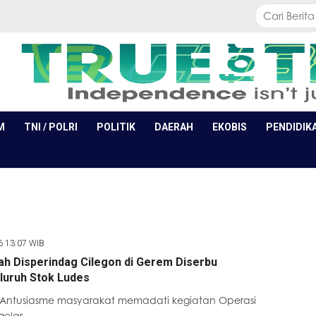
M
TNI / POLRI
POLITIK
DAERAH
EKOBIS
PENDIDIK
6 13:07 WIB
h Disperindag Cilegon di Gerem Diserbu
luruh Stok Ludes
 Antusiasme masyarakat memadati kegiatan Operasi
gelar