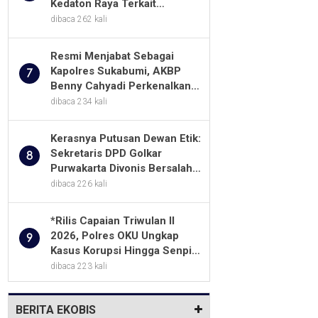
Kedaton Raya Terkait
Sengketa Lahan Kelompok
dibaca 262 kali
Tani Dengan PT. GNS
Resmi Menjabat Sebagai
Kapolres Sukabumi, AKBP
7
Benny Cahyadi Perkenalkan
Program Unggulan
dibaca 234 kali
Kerasnya Putusan Dewan Etik:
Sekretaris DPD Golkar
8
Purwakarta Divonis Bersalah,
Diusir Dari Jabatan Selama
dibaca 226 kali
Empat Tahun
*Rilis Capaian Triwulan II
2026, Polres OKU Ungkap
9
Kasus Korupsi Hingga Senpi
Ilegal*
dibaca 223 kali
BERITA EKOBIS