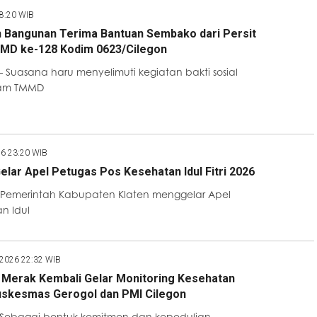
08:20 WIB
h Bangunan Terima Bantuan Sembako dari Persit
MD ke-128 Kodim 0623/Cilegon
 Suasana haru menyelimuti kegiatan bakti sosial
ram TMMD
26 23:20 WIB
elar Apel Petugas Pos Kesehatan Idul Fitri 2026
 Pemerintah Kabupaten Klaten menggelar Apel
n Idul
 2026 22:32 WIB
 Merak Kembali Gelar Monitoring Kesehatan
skesmas Gerogol dan PMI Cilegon
 Sebagai bentuk komitmen dan kepedulian