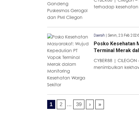
terhadap kesehatan
Daerah
|
Senin, 23 Feb 202
Posko Kesehatan M
Terminal Merak da
CYBER88 | CILEGON 
menimbulkan kekhaw
1
2
...
39
›
»