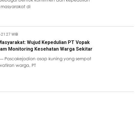
 masyarakat di
6 21:27 WIB
asyarakat: Wujud Kepedulian PT Vopak
lam Monitoring Kesehatan Warga Sekitar
— Pascakejadian asap kuning yang sempat
atiran warga, PT