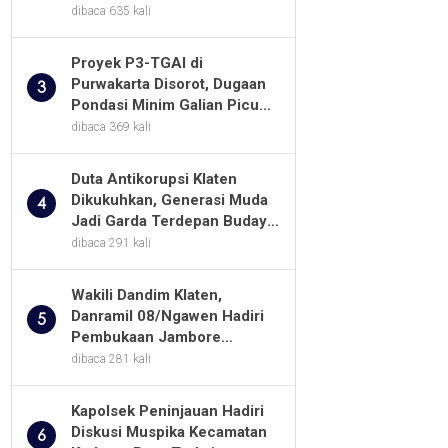
Minta Kualitas Pekerjaan
dibaca 635 kali
Diawasi Ketat
Proyek P3-TGAI di
Purwakarta Disorot, Dugaan
3
Pondasi Minim Galian Picu
Pertanyaan Besar soal
dibaca 369 kali
Pengawasan
Duta Antikorupsi Klaten
Dikukuhkan, Generasi Muda
4
Jadi Garda Terdepan Budaya
Integritas
dibaca 291 kali
Wakili Dandim Klaten,
Danramil 08/Ngawen Hadiri
5
Pembukaan Jambore
Pramuka MTs Se-Jawa
dibaca 281 kali
Tengah 2026
Kapolsek Peninjauan Hadiri
Diskusi Muspika Kecamatan
6