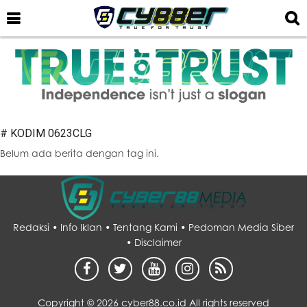
# KODIM 0623CLG
Belum ada berita dengan tag ini.
Redaksi •
Info Iklan •
Tentang Kami •
Pedoman Media Siber
•
Disclaimer
Copyright ©
2026 cyber88.co.id All rights reserved