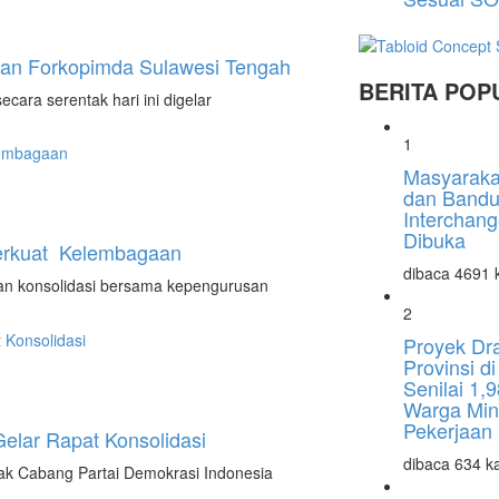
 dan Forkopimda Sulawesi Tengah
BERITA POP
ara serentak hari ini digelar
1
Masyaraka
dan Bandu
Interchang
Dibuka
Perkuat Kelembagaan
dibaca 4691 k
an konsolidasi bersama kepengurusan
2
Proyek Dr
Provinsi d
Senilai 1,9
Warga Mint
Pekerjaan 
elar Rapat Konsolidasi
dibaca 634 ka
nak Cabang Partai Demokrasi Indonesia