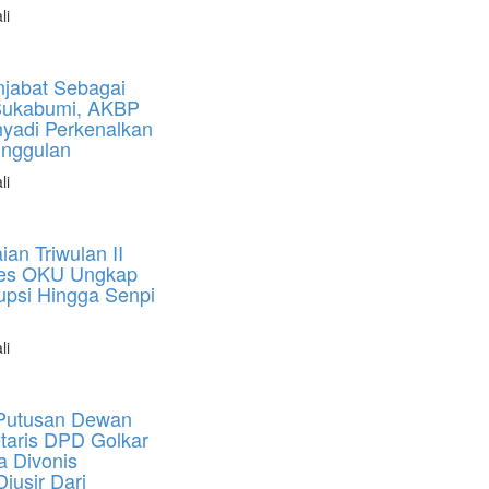
li
jabat Sebagai
Sukabumi, AKBP
yadi Perkenalkan
nggulan
li
ian Triwulan II
res OKU Ungkap
upsi Hingga Senpi
li
Putusan Dewan
etaris DPD Golkar
a Divonis
Diusir Dari