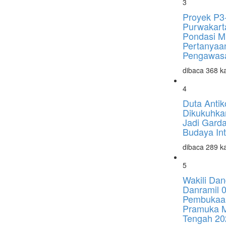
3
Proyek P3
Purwakart
Pondasi Mi
Pertanyaa
Pengawas
dibaca 368 ka
4
Duta Antik
Dikukuhka
Jadi Gard
Budaya Int
dibaca 289 ka
5
Wakili Dan
Danramil 
Pembukaa
Pramuka 
Tengah 20