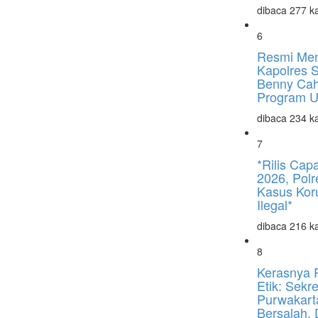
dibaca 277 ka
6
Resmi Men
Kapolres 
Benny Cah
Program U
dibaca 234 ka
7
*Rilis Capa
2026, Pol
Kasus Kor
Ilegal*
dibaca 216 ka
8
Kerasnya 
Etik: Sekr
Purwakart
Bersalah, 