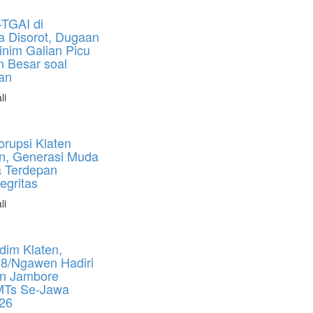
-TGAI di
a Disorot, Dugaan
nim Galian Picu
n Besar soal
an
li
orupsi Klaten
n, Generasi Muda
a Terdepan
egritas
li
dim Klaten,
08/Ngawen Hadiri
n Jambore
MTs Se-Jawa
26