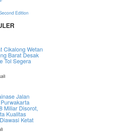
ULER
t Cikalong Wetan
ng Barat Desak
e Tol Segera
ali
ainase Jalan
i Purwakarta
8 Miliar Disorot,
a Kualitas
Diawasi Ketat
li