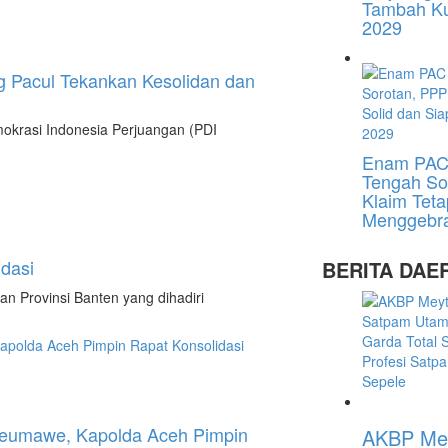
Tambah Ku
2029
g Pacul Tekankan Kesolidan dan
krasi Indonesia Perjuangan (PDI
Enam PAC 
Tengah So
Klaim Teta
Menggebra
lidasi
BERITA DAE
 Provinsi Banten yang dihadiri
seumawe, Kapolda Aceh Pimpin
AKBP Mey