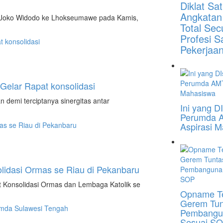
Diklat S
Angkatan
. Joko Widodo ke Lhokseumawe pada Kamis,
Total Sec
Profesi 
Pekerjaa
Gelar Rapat konsolidasi
 demi terciptanya sinergitas antar
Ini yang 
Perumda 
Aspirasi 
lidasi Ormas se Riau di Pekanbaru
 Konsolidasi Ormas dan Lembaga Katolik se
Opname Te
Gerem Tunt
Pembangu
Sesuai S