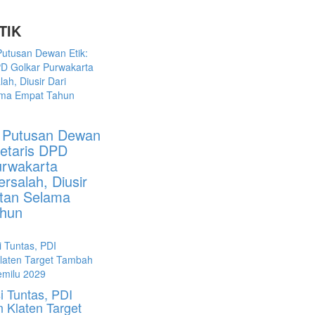
TIK
 Putusan Dewan
retaris DPD
urwakarta
ersalah, Diusir
atan Selama
hun
i Tuntas, PDI
 Klaten Target