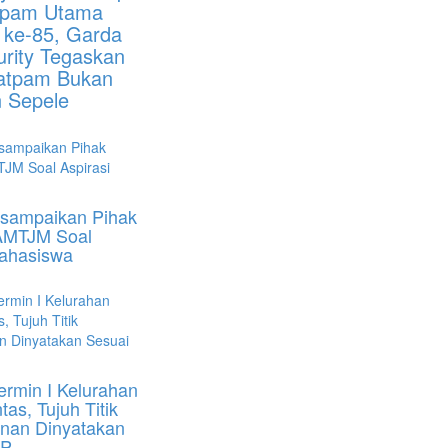
atpam Utama
 ke-85, Garda
urity Tegaskan
Satpam Bukan
n Sepele
DIsampaikan Pihak
AMTJM Soal
Mahasiswa
rmin I Kelurahan
as, Tujuh Titik
nan Dinyatakan
OP