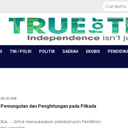
M
TNI / POLRI
POLITIK
DAERAH
EKOBIS
PENDIDIK
 09:05 WIB
i Pemungutan dan Penghitungan pada Pilkada
KA, -- Untuk mensukseskan pelaksanaan Pemilihan
da) serentak