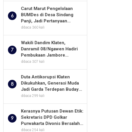
Carut Marut Pengelolaan
BUMDes di Desa Sindang
6
Panji, Jadi Pertanyaan
Masyarakat
dibaca 360 kali
Wakili Dandim Klaten,
Danramil 08/Ngawen Hadiri
7
Pembukaan Jambore
Pramuka MTs Se-Jawa
dibaca 307 kali
Tengah 2026
Duta Antikorupsi Klaten
Dikukuhkan, Generasi Muda
8
Jadi Garda Terdepan Budaya
Integritas
dibaca 299 kali
Kerasnya Putusan Dewan Etik:
Sekretaris DPD Golkar
9
Purwakarta Divonis Bersalah,
Diusir Dari Jabatan Selama
dibaca 254 kali