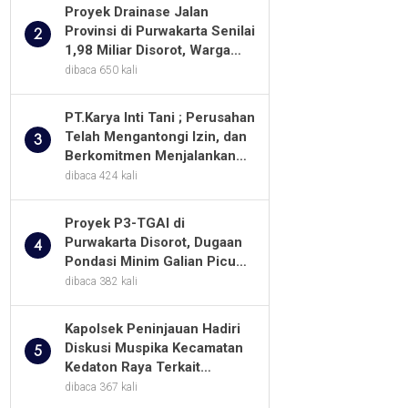
Proyek Drainase Jalan
Provinsi di Purwakarta Senilai
2
1,98 Miliar Disorot, Warga
Minta Kualitas Pekerjaan
dibaca 650 kali
Diawasi Ketat
PT.Karya Inti Tani ; Perusahan
Telah Mengantongi Izin, dan
3
Berkomitmen Menjalankan
Aturan Yang Berlaku
dibaca 424 kali
Proyek P3-TGAI di
Purwakarta Disorot, Dugaan
4
Pondasi Minim Galian Picu
Pertanyaan Besar soal
dibaca 382 kali
Pengawasan
Kapolsek Peninjauan Hadiri
Diskusi Muspika Kecamatan
5
Kedaton Raya Terkait
Sengketa Lahan Kelompok
dibaca 367 kali
Tani Dengan PT. GNS