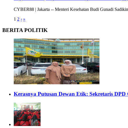
CYBER88 | Jakarta -- Menteri Kesehatan Budi Gunadi Sadikin,
1
2
›
»
BERITA POLITIK
Kerasnya Putusan Dewan Etik: Sekretaris DPD 