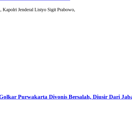
 Kapolri Jenderal Listyo Sigit Prabowo,
Golkar Purwakarta Divonis Bersalah, Diusir Dari J