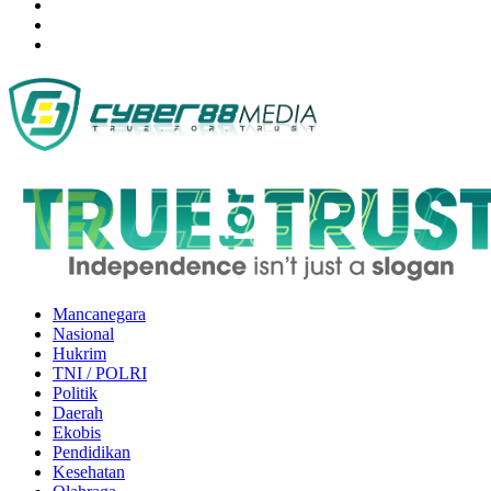
Mancanegara
Nasional
Hukrim
TNI / POLRI
Politik
Daerah
Ekobis
Pendidikan
Kesehatan