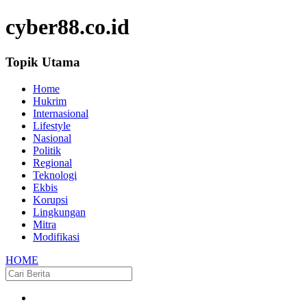
cyber88.co.id
Topik Utama
Home
Hukrim
Internasional
Lifestyle
Nasional
Politik
Regional
Teknologi
Ekbis
Korupsi
Lingkungan
Mitra
Modifikasi
HOME