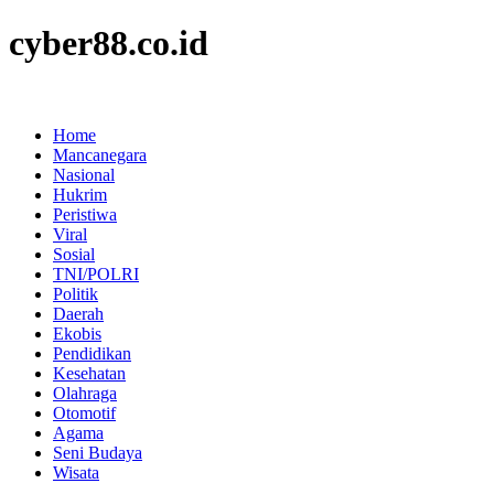
cyber88.co.id
Home
Mancanegara
Nasional
Hukrim
Peristiwa
Viral
Sosial
TNI/POLRI
Politik
Daerah
Ekobis
Pendidikan
Kesehatan
Olahraga
Otomotif
Agama
Seni Budaya
Wisata