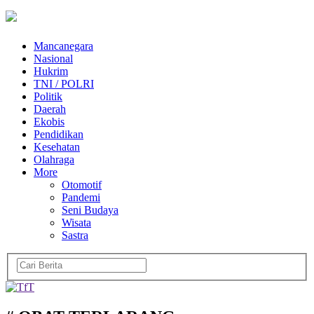
Mancanegara
Nasional
Hukrim
TNI / POLRI
Politik
Daerah
Ekobis
Pendidikan
Kesehatan
Olahraga
More
Otomotif
Pandemi
Seni Budaya
Wisata
Sastra