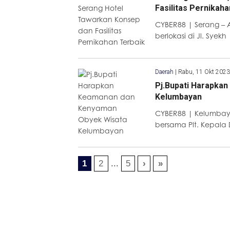
Fasilitas Pernikaha
CYBER88 | Serang – 
berlokasi di Jl. Syekh
Daerah
|
Rabu, 11 Okt 2023
Pj.Bupati Harapka
Kelumbayan
CYBER88 | Kelumbayan
bersama Plt. Kepala 
1
2
...
5
›
»