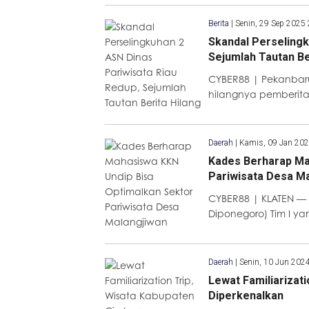
Berita
|
Senin, 29 Sep 2025
Skandal Perselingk
Sejumlah Tautan Be
CYBER88 | Pekanbaru
hilangnya pemberita
Daerah
|
Kamis, 09 Jan 20
Kades Berharap Ma
Pariwisata Desa M
CYBER88 | KLATEN — 
Diponegoro) Tim I y
Daerah
|
Senin, 10 Jun 202
Lewat Familiarizat
Diperkenalkan