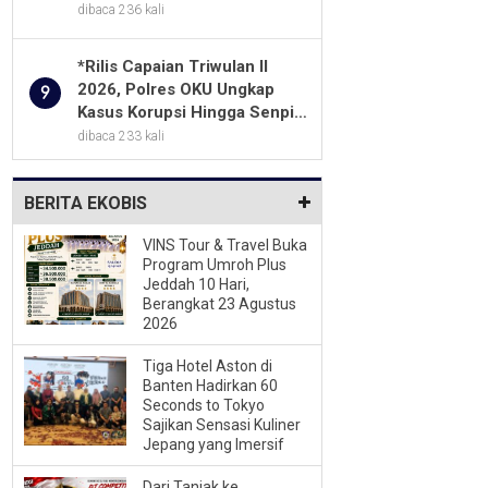
Program Unggulan
dibaca 236 kali
*Rilis Capaian Triwulan II
2026, Polres OKU Ungkap
9
Kasus Korupsi Hingga Senpi
Ilegal*
dibaca 233 kali
BERITA EKOBIS
VINS Tour & Travel Buka
Program Umroh Plus
Jeddah 10 Hari,
Berangkat 23 Agustus
2026
Tiga Hotel Aston di
Banten Hadirkan 60
Seconds to Tokyo
Sajikan Sensasi Kuliner
Jepang yang Imersif
Dari Tanjak ke