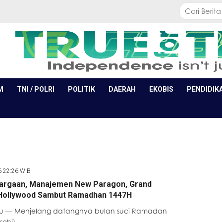
M
TNI / POLRI
POLITIK
DAERAH
EKOBIS
PENDIDIK
6 22:26 WIB
uargaan, Manajemen New Paragon, Grand
 Hollywood Sambut Ramadhan 1447H
u — Menjelang datangnya bulan suci Ramadan
sehi),