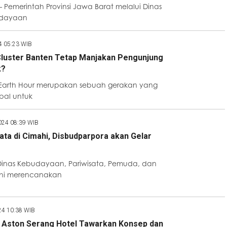
Pemerintah Provinsi Jawa Barat melalui Dinas
udayaan
4 05:23 WIB
Cluster Banten Tetap Manjakan Pengunjung
k?
 Earth Hour merupakan sebuah gerakan yang
bal untuk
024 08:39 WIB
ata di Cimahi, Disbudparpora akan Gelar
Dinas Kebudayaan, Pariwisata, Pemuda, dan
ahi merencanakan
24 10:38 WIB
, Aston Serang Hotel Tawarkan Konsep dan