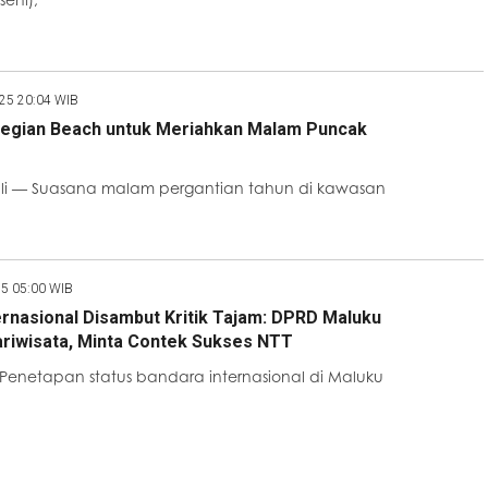
025 20:04 WIB
Legian Beach untuk Meriahkan Malam Puncak
ali — Suasana malam pergantian tahun di kawasan
25 05:00 WIB
ernasional Disambut Kritik Tajam: DPRD Maluku
riwisata, Minta Contek Sukses NTT
enetapan status bandara internasional di Maluku