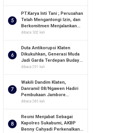
Tani Dengan PT. GNS
PT.Karya Inti Tani ; Perusahan
Telah Mengantongi Izin, dan
5
Berkomitmen Menjalankan
Aturan Yang Berlaku
dibaca 302 kali
Duta Antikorupsi Klaten
Dikukuhkan, Generasi Muda
6
Jadi Garda Terdepan Budaya
Integritas
dibaca 291 kali
Wakili Dandim Klaten,
Danramil 08/Ngawen Hadiri
7
Pembukaan Jambore
Pramuka MTs Se-Jawa
dibaca 285 kali
Tengah 2026
Resmi Menjabat Sebagai
Kapolres Sukabumi, AKBP
8
Benny Cahyadi Perkenalkan