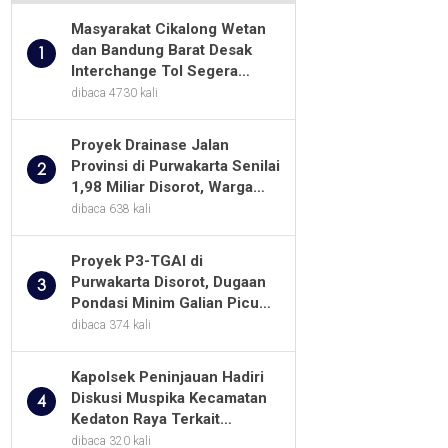
Masyarakat Cikalong Wetan
dan Bandung Barat Desak
1
Interchange Tol Segera
Dibuka
dibaca 4730 kali
Proyek Drainase Jalan
Provinsi di Purwakarta Senilai
2
1,98 Miliar Disorot, Warga
Minta Kualitas Pekerjaan
dibaca 638 kali
Diawasi Ketat
Proyek P3-TGAI di
Purwakarta Disorot, Dugaan
3
Pondasi Minim Galian Picu
Pertanyaan Besar soal
dibaca 374 kali
Pengawasan
Kapolsek Peninjauan Hadiri
Diskusi Muspika Kecamatan
4
Kedaton Raya Terkait
Sengketa Lahan Kelompok
dibaca 320 kali