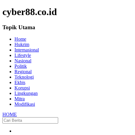
cyber88.co.id
Topik Utama
Home
Hukrim
Internasional
Lifestyle
Nasional
Politik
Regional
Teknologi
Ekbis
Korupsi
Lingkungan
Mitra
Modifikasi
HOME