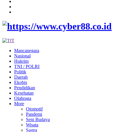
Mancanegara
Nasional
Hukrim
TNI / POLRI
Politik
Daerah
Ekobis
Pendidikan
Kesehatan
Olahraga
More
Otomotif
Pandemi
Seni Budaya
Wisata
Sastra