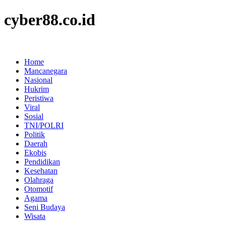
cyber88.co.id
Home
Mancanegara
Nasional
Hukrim
Peristiwa
Viral
Sosial
TNI/POLRI
Politik
Daerah
Ekobis
Pendidikan
Kesehatan
Olahraga
Otomotif
Agama
Seni Budaya
Wisata