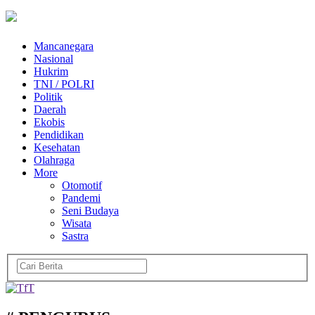
Mancanegara
Nasional
Hukrim
TNI / POLRI
Politik
Daerah
Ekobis
Pendidikan
Kesehatan
Olahraga
More
Otomotif
Pandemi
Seni Budaya
Wisata
Sastra