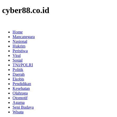
cyber88.co.id
Home
Mancanegara
Nasional
Hukrim
Peristiwa
Viral
Sosial
TNI/POLRI
Politik
Daerah
Ekobis
Pendidikan
Kesehatan
Olahraga
Otomotif
Agama
Seni Budaya
Wisata