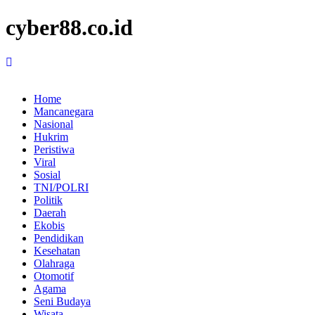
cyber88.co.id
Home
Mancanegara
Nasional
Hukrim
Peristiwa
Viral
Sosial
TNI/POLRI
Politik
Daerah
Ekobis
Pendidikan
Kesehatan
Olahraga
Otomotif
Agama
Seni Budaya
Wisata