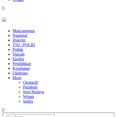
Mancanegara
Nasional
Hukrim
TNI / POLRI
Politik
Daerah
Ekobis
Pendidikan
Kesehatan
Olahraga
More
Otomotif
Pandemi
Seni Budaya
Wisata
Sastra