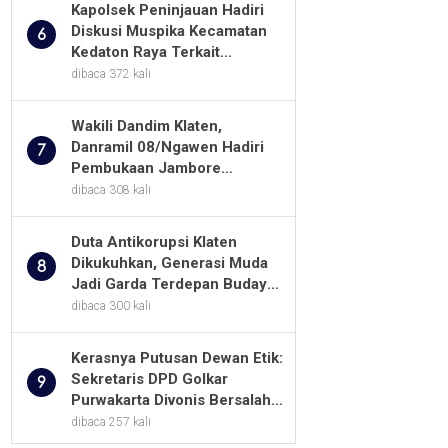
Kapolsek Peninjauan Hadiri
Diskusi Muspika Kecamatan
6
Kedaton Raya Terkait
Sengketa Lahan Kelompok
dibaca 372 kali
Tani Dengan PT. GNS
Wakili Dandim Klaten,
Danramil 08/Ngawen Hadiri
7
Pembukaan Jambore
Pramuka MTs Se-Jawa
dibaca 308 kali
Tengah 2026
Duta Antikorupsi Klaten
Dikukuhkan, Generasi Muda
8
Jadi Garda Terdepan Budaya
Integritas
dibaca 300 kali
Kerasnya Putusan Dewan Etik:
Sekretaris DPD Golkar
9
Purwakarta Divonis Bersalah,
Diusir Dari Jabatan Selama
dibaca 257 kali
Empat Tahun