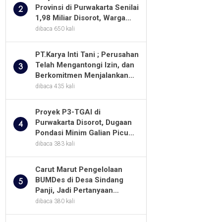
Provinsi di Purwakarta Senilai
2
1,98 Miliar Disorot, Warga
Minta Kualitas Pekerjaan
dibaca 650 kali
Diawasi Ketat
PT.Karya Inti Tani ; Perusahan
Telah Mengantongi Izin, dan
3
Berkomitmen Menjalankan
Aturan Yang Berlaku
dibaca 435 kali
Proyek P3-TGAI di
Purwakarta Disorot, Dugaan
4
Pondasi Minim Galian Picu
Pertanyaan Besar soal
dibaca 383 kali
Pengawasan
Carut Marut Pengelolaan
BUMDes di Desa Sindang
5
Panji, Jadi Pertanyaan
Masyarakat
dibaca 380 kali