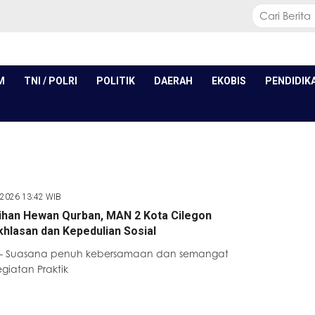
M
TNI / POLRI
POLITIK
DAERAH
EKOBIS
PENDIDIK
 2026 13:42 WIB
ihan Hewan Qurban, MAN 2 Kota Cilegon
khlasan dan Kepedulian Sosial
 – Suasana penuh kebersamaan dan semangat
giatan Praktik