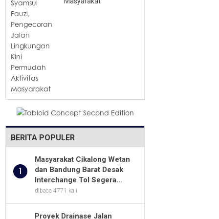
Masyarakat
BERITA POPULER
Masyarakat Cikalong Wetan
dan Bandung Barat Desak
1
Interchange Tol Segera
Dibuka
dibaca 4771 kali
Proyek Drainase Jalan