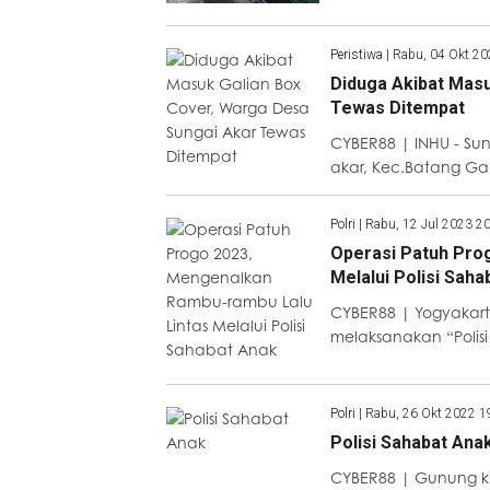
Peristiwa
|
Rabu, 04 Okt 20
Diduga Akibat Masu
Tewas Ditempat
CYBER88 | INHU - Su
akar, Kec.Batang Ga
Polri
|
Rabu, 12 Jul 2023 2
Operasi Patuh Pro
Melalui Polisi Sah
CYBER88 | Yogyakarta
melaksanakan “Polisi
Polri
|
Rabu, 26 Okt 2022 1
Polisi Sahabat Ana
CYBER88 | Gunung kid