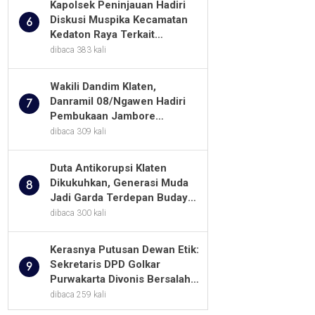
Kapolsek Peninjauan Hadiri
Diskusi Muspika Kecamatan
6
Kedaton Raya Terkait
Sengketa Lahan Kelompok
dibaca 383 kali
Tani Dengan PT. GNS
Wakili Dandim Klaten,
Danramil 08/Ngawen Hadiri
7
Pembukaan Jambore
Pramuka MTs Se-Jawa
dibaca 309 kali
Tengah 2026
Duta Antikorupsi Klaten
Dikukuhkan, Generasi Muda
8
Jadi Garda Terdepan Budaya
Integritas
dibaca 300 kali
Kerasnya Putusan Dewan Etik:
Sekretaris DPD Golkar
9
Purwakarta Divonis Bersalah,
Diusir Dari Jabatan Selama
dibaca 259 kali
Empat Tahun