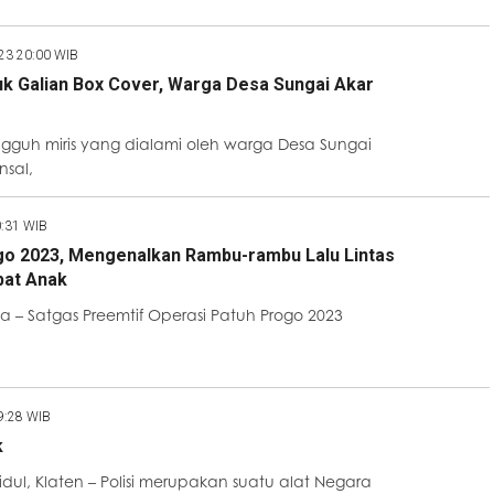
23 20:00 WIB
k Galian Box Cover, Warga Desa Sungai Akar
ngguh miris yang dialami oleh warga Desa Sungai
nsal,
0:31 WIB
go 2023, Mengenalkan Rambu-rambu Lalu Lintas
abat Anak
 – Satgas Preemtif Operasi Patuh Progo 2023
9:28 WIB
k
ul, Klaten – Polisi merupakan suatu alat Negara