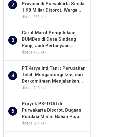
Provinsi di Purwakarta Senilai
2
1,98 Miliar Disorot, Warga
Minta Kualitas Pekerjaan
dibaca 651 kali
Diawasi Ketat
Carut Marut Pengelolaan
BUMDes di Desa Sindang
3
Panji, Jadi Pertanyaan
Masyarakat
dibaca 478 kali
PT.Karya Inti Tani ; Perusahan
Telah Mengantongi Izin, dan
4
Berkomitmen Menjalankan
Aturan Yang Berlaku
dibaca 445 kali
Proyek P3-TGAI di
Purwakarta Disorot, Dugaan
5
Pondasi Minim Galian Picu
Pertanyaan Besar soal
dibaca 384 kali
Pengawasan