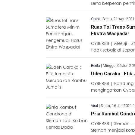
serta berperan penti
Opini
|
Sabtu, 21 Agu 2021
Ruas Tol Trans Su
Ekstra Waspada!
CYBER88 | Mesuji – 
tidak sebaik di Jepa
Berita
|
Minggu, 06 Jun 20
Uden Caraka : Etik
CYBER88 | Bandung 
mengingatkan Cyber8
Viral
|
Sabtu, 16 Jan 2021 
Pria Rambut Gondr
CYBER88 | Sleman --
Sleman menjadi kor