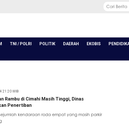
M
TNI / POLRI
POLITIK
DAERAH
EKOBIS
PENDIDIK
24 21:20 WIB
n Rambu di Cimahi Masih Tinggi, Dinas
an Penertiban
Sejumlah kendaraan roda empat yang masih parkir
g