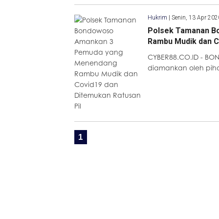
Hukrim
|
Senin, 13 Apr 20
Polsek Tamanan B
Rambu Mudik dan C
CYBER88.CO.ID - B
diamankan oleh pihak
1