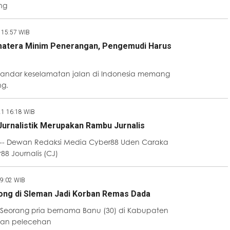
ng
 15:57 WIB
matera Minim Penerangan, Pengemudi Harus
Standar keselamatan jalan di Indonesia memang
ng.
21 16:18 WIB
 Jurnalistik Merupakan Rambu Jurnalis
-- Dewan Redaksi Media Cyber88 Uden Caraka
8 Journalis (CJ)
19:02 WIB
ong di Sleman Jadi Korban Remas Dada
 Seorang pria bernama Banu (30) di Kabupaten
ban pelecehan