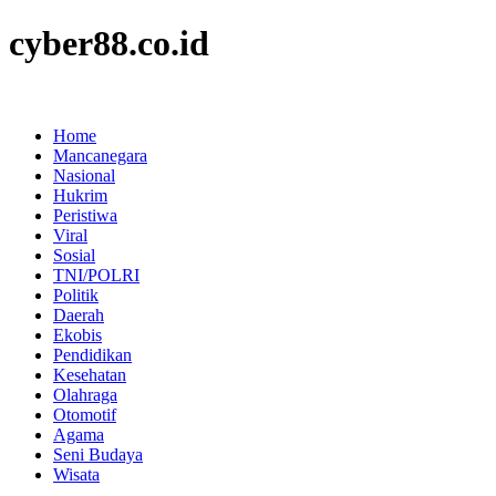
cyber88.co.id
Home
Mancanegara
Nasional
Hukrim
Peristiwa
Viral
Sosial
TNI/POLRI
Politik
Daerah
Ekobis
Pendidikan
Kesehatan
Olahraga
Otomotif
Agama
Seni Budaya
Wisata