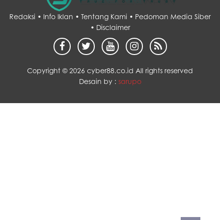
Redaksi •
Info Iklan •
Tentang Kami •
Pedoman Media Siber
•
Disclaimer
Copyright ©
2026 cyber88.co.id All rights reserved
Desain by :
sarupo