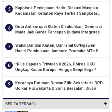
Menjalankan Aturan Yang Berlaku
Kapolsek Peninjauan Hadiri Diskusi Muspika
5
Kecamatan Kedaton Raya Terkait Sengketa
Lahan Kelompok Tani Dengan PT. GNS
Duta Antikorupsi Klaten Dikukuhkan, Generasi
6
Muda Jadi Garda Terdepan Budaya Integritas
Wakili Dandim Klaten, Danramil 08/Ngawen
7
Hadiri Pembukaan Jambore Pramuka MTs Se-
Jawa Tengah 2026
*Rilis Capaian Triwulan II 2026, Polres OKU
8
Ungkap Kasus Korupsi Hingga Senpi Ilegal*
Kerasnya Putusan Dewan Etik: Sekretaris DPD
9
Golkar Purwakarta Divonis Bersalah, Diusir
Dari Jabatan Selama Empat Tahun
BERITA TERBARU