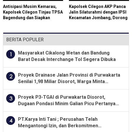
Antisipasi Musim Kemarau,
Kapolsek Cilegon AKP Panca
Kapolsek Cilegon Tinjau TPSA
Jalin Silaturahmi dengan IPSI
Bagendung dan Siapkan
Kecamatan Jombang, Dorong
Posko Terpadu Karhutla
Generasi Muda Produktif
BERITA POPULER
Masyarakat Cikalong Wetan dan Bandung
1
Barat Desak Interchange Tol Segera Dibuka
Proyek Drainase Jalan Provinsi di Purwakarta
2
Senilai 1,98 Miliar Disorot, Warga Minta
Kualitas Pekerjaan Diawasi Ketat
Proyek P3-TGAI di Purwakarta Disorot,
3
Dugaan Pondasi Minim Galian Picu Pertanyaan
Besar soal Pengawasan
PT.Karya Inti Tani ; Perusahan Telah
4
Mengantongi Izin, dan Berkomitmen