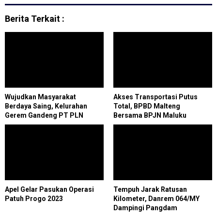
Berita Terkait :
Wujudkan Masyarakat
Akses Transportasi Putus
Berdaya Saing, Kelurahan
Total, BPBD Malteng
Gerem Gandeng PT PLN
Bersama BPJN Maluku
UIPJBB Gelar Pelatihan Ahli K3
Tangani Jembatan Ambruk di
Umum
Tehoru
Apel Gelar Pasukan Operasi
Tempuh Jarak Ratusan
Patuh Progo 2023
Kilometer, Danrem 064/MY
Dampingi Pangdam
III/Siliwangi Monitoring