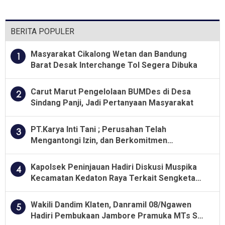
Wayang
BERITA POPULER
Masyarakat Cikalong Wetan dan Bandung
1
Barat Desak Interchange Tol Segera Dibuka
Carut Marut Pengelolaan BUMDes di Desa
2
Sindang Panji, Jadi Pertanyaan Masyarakat
PT.Karya Inti Tani ; Perusahan Telah
3
Mengantongi Izin, dan Berkomitmen
Menjalankan Aturan Yang Berlaku
Kapolsek Peninjauan Hadiri Diskusi Muspika
4
Kecamatan Kedaton Raya Terkait Sengketa
Lahan Kelompok Tani Dengan PT. GNS
Wakili Dandim Klaten, Danramil 08/Ngawen
5
Hadiri Pembukaan Jambore Pramuka MTs Se-