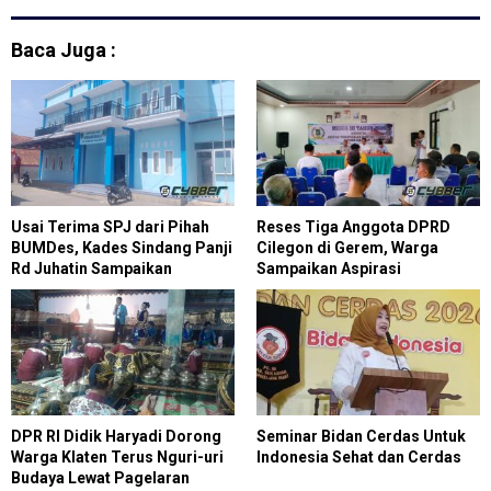
Wilayah Lebak dan
Pandeglang
Baca Juga :
Usai Terima SPJ dari Pihah
Reses Tiga Anggota DPRD
BUMDes, Kades Sindang Panji
Cilegon di Gerem, Warga
Rd Juhatin Sampaikan
Sampaikan Aspirasi
Penjelasan
Infrastruktur hingga
Pemberdayaan
DPR RI Didik Haryadi Dorong
Seminar Bidan Cerdas Untuk
Warga Klaten Terus Nguri-uri
Indonesia Sehat dan Cerdas
Budaya Lewat Pagelaran