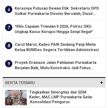
Jawa Tengah 2026
Kerasnya Putusan Dewan Etik: Sekretaris DPD
6
Golkar Purwakarta Divonis Bersalah, Diusir
Dari Jabatan Selama Empat Tahun
*Rilis Capaian Triwulan II 2026, Polres OKU
7
Ungkap Kasus Korupsi Hingga Senpi Ilegal*
Carut Marut, Kades PAW Sindang Panji Minta
8
Ketua BUMDes Segera Tertibkan Administrasi
Proyek Drainase Jalan Pahlawan Purwakarta
9
Berjalan Baik, Mutu Konstruksi Jadi Fokus
Utama
BERITA TERBARU
Tingkatkan Sinergitas dan SDM
Kader, MAC LMP Purwakarta Gelar
.Konsolidasi Pengurus