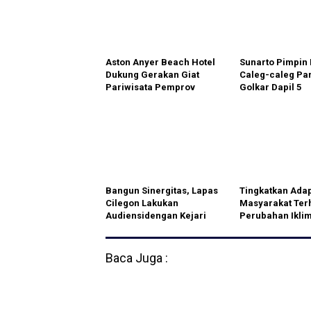
Aston Anyer Beach Hotel
Sunarto Pimpin 
Dukung Gerakan Giat
Caleg-caleg Par
Pariwisata Pemprov
Golkar Dapil 5
Banten Pada Acara
Banten 10K Run Sebagai
Rangkaian HUT Ke-23
Provinsi Banten
Bangun Sinergitas, Lapas
Tingkatkan Adap
Cilegon Lakukan
Masyarakat Ter
Audiensidengan Kejari
Perubahan Ikli
Cilegon
Cimahi berikan 
program Kampun
Baca Juga :