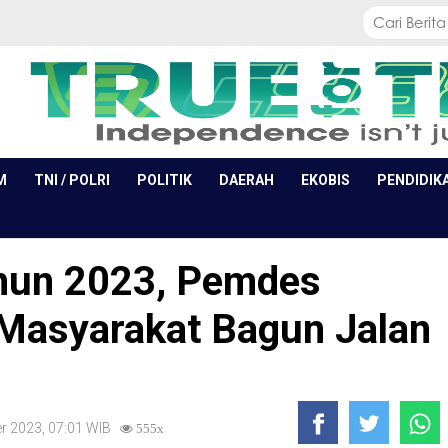
M
TNI / POLRI
POLITIK
DAERAH
EKOBIS
PENDIDIK
hun 2023, Pemdes
Masyarakat Bagun Jalan
r 2023, 07:01 WIB
555x