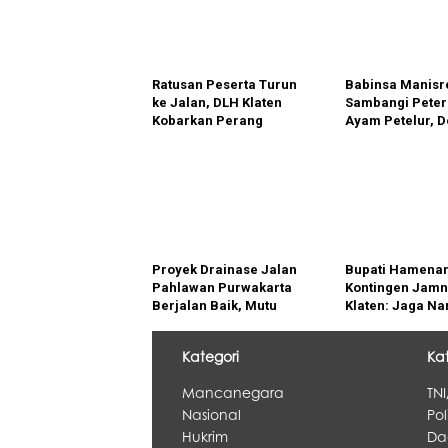
Ratusan Peserta Turun
Babinsa Manisr
ke Jalan, DLH Klaten
Sambangi Peter
Kobarkan Perang
Ayam Petelur, 
Sampah dari Rumah
Ketahanan Pan
Proyek Drainase Jalan
Bupati Hamenan
Pahlawan Purwakarta
Kontingen Jamna
Berjalan Baik, Mutu
Klaten: Jaga Na
Konstruksi Jadi Fokus
Daerah dan Tun
Utama
Karakter Pramu
Kategori
Ka
Mancanegara
TNI
Nasional
Pol
Hukrim
Da