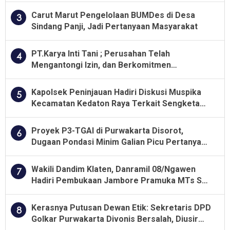
Carut Marut Pengelolaan BUMDes di Desa
3
Sindang Panji, Jadi Pertanyaan Masyarakat
PT.Karya Inti Tani ; Perusahan Telah
4
Mengantongi Izin, dan Berkomitmen
Menjalankan Aturan Yang Berlaku
Kapolsek Peninjauan Hadiri Diskusi Muspika
5
Kecamatan Kedaton Raya Terkait Sengketa
Lahan Kelompok Tani Dengan PT. GNS
Proyek P3-TGAI di Purwakarta Disorot,
6
Dugaan Pondasi Minim Galian Picu Pertanyaan
Besar soal Pengawasan
Wakili Dandim Klaten, Danramil 08/Ngawen
7
Hadiri Pembukaan Jambore Pramuka MTs Se-
Jawa Tengah 2026
Kerasnya Putusan Dewan Etik: Sekretaris DPD
8
Golkar Purwakarta Divonis Bersalah, Diusir