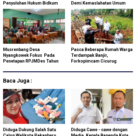
Penyuluhan Hukum Bidkum
Demi Kemaslahatan Umum
Polda Jabar
Musrenbang Desa
Pasca Beberapa Rumah Warga
Nyangkowek Fokus Pada
Terdampak Banjir,
Penetapan RPJMDes Tahun
Forkopimcam Cicurug
2023- 2029
Panggil PT Niaga Tama
Baca Juga :
Diduga Dukung Salah Satu
Diduga Cawe - cawe dengan
Calon Walikota Pekanbaru
Media, Kepala Bapenda Kota