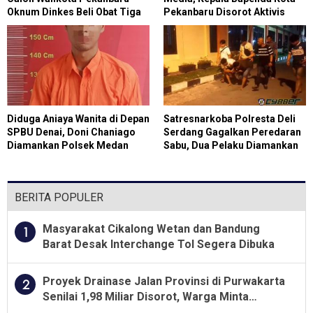
Oknum Dinkes Beli Obat Tiga
Pekanbaru Disorot Aktivis
Bulan Jelang Kadaluarsa
Diduga Aniaya Wanita di Depan
Satresnarkoba Polresta Deli
SPBU Denai, Doni Chaniago
Serdang Gagalkan Peredaran
Diamankan Polsek Medan
Sabu, Dua Pelaku Diamankan
Area
BERITA POPULER
Masyarakat Cikalong Wetan dan Bandung
1
Barat Desak Interchange Tol Segera Dibuka
Proyek Drainase Jalan Provinsi di Purwakarta
2
Senilai 1,98 Miliar Disorot, Warga Minta
Kualitas Pekerjaan Diawasi Ketat