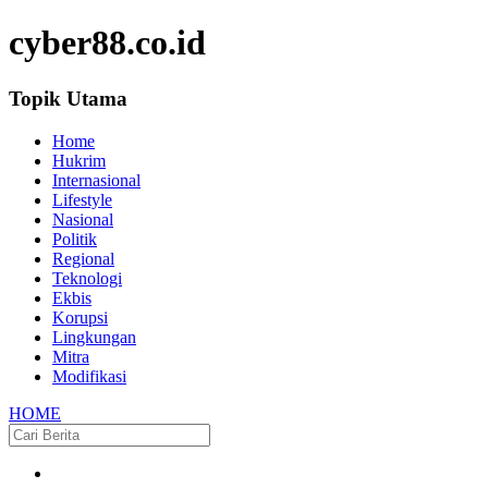
cyber88.co.id
Topik Utama
Home
Hukrim
Internasional
Lifestyle
Nasional
Politik
Regional
Teknologi
Ekbis
Korupsi
Lingkungan
Mitra
Modifikasi
HOME