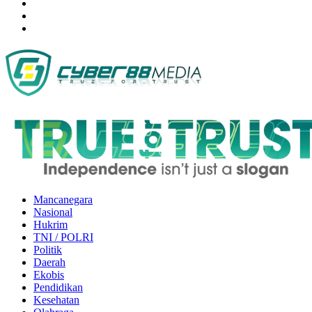
Mancanegara
Nasional
Hukrim
TNI / POLRI
Politik
Daerah
Ekobis
Pendidikan
Kesehatan