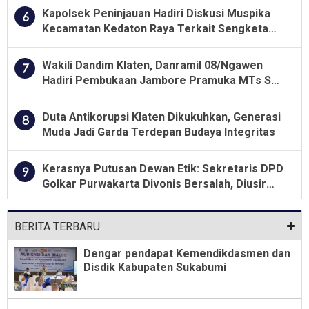
Kapolsek Peninjauan Hadiri Diskusi Muspika
6
Kecamatan Kedaton Raya Terkait Sengketa
Lahan Kelompok Tani Dengan PT. GNS
Wakili Dandim Klaten, Danramil 08/Ngawen
7
Hadiri Pembukaan Jambore Pramuka MTs Se-
Jawa Tengah 2026
Duta Antikorupsi Klaten Dikukuhkan, Generasi
8
Muda Jadi Garda Terdepan Budaya Integritas
Kerasnya Putusan Dewan Etik: Sekretaris DPD
9
Golkar Purwakarta Divonis Bersalah, Diusir
Dari Jabatan Selama Empat Tahun
BERITA TERBARU
Dengar pendapat Kemendikdasmen dan
Disdik Kabupaten Sukabumi