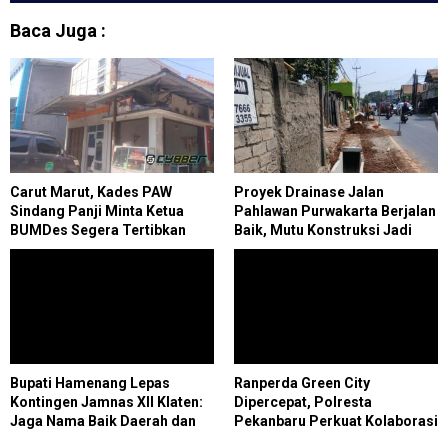
Baca Juga :
Carut Marut, Kades PAW
Proyek Drainase Jalan
Sindang Panji Minta Ketua
Pahlawan Purwakarta Berjalan
BUMDes Segera Tertibkan
Baik, Mutu Konstruksi Jadi
Administrasi
Fokus Utama
Bupati Hamenang Lepas
Ranperda Green City
Kontingen Jamnas XII Klaten:
Dipercepat, Polresta
Jaga Nama Baik Daerah dan
Pekanbaru Perkuat Kolaborasi
Tunjukkan Karakter Pramuka
Wujudkan Kota Hijau