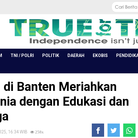
M
TNI / POLRI
POLITIK
DAERAH
EKOBIS
PENDIDIK
n di Banten Meriahkan
nia dengan Edukasi dan
ga
2025, 16:34 WIB
258x