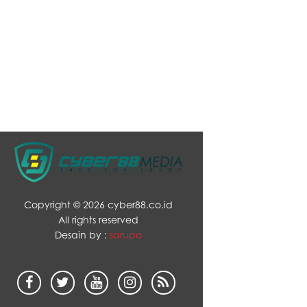
Copyright ©
2026 cyber88.co.id
All rights reserved
Desain by :
sarupo