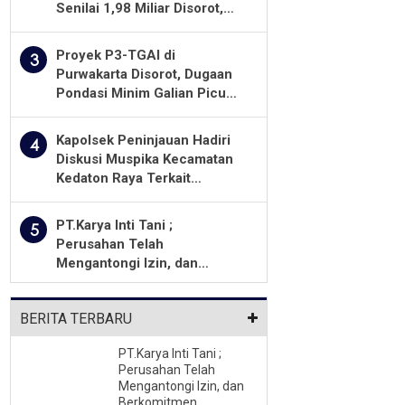
Senilai 1,98 Miliar Disorot,
Warga Minta Kualitas
Pekerjaan Diawasi Ketat
Proyek P3-TGAI di
3
Purwakarta Disorot, Dugaan
Pondasi Minim Galian Picu
Pertanyaan Besar soal
Pengawasan
Kapolsek Peninjauan Hadiri
4
Diskusi Muspika Kecamatan
Kedaton Raya Terkait
Sengketa Lahan Kelompok
Tani Dengan PT. GNS
PT.Karya Inti Tani ;
5
Perusahan Telah
Mengantongi Izin, dan
Berkomitmen Menjalankan
Aturan Yang Berlaku
BERITA TERBARU
PT.Karya Inti Tani ;
Perusahan Telah
Mengantongi Izin, dan
Berkomitmen