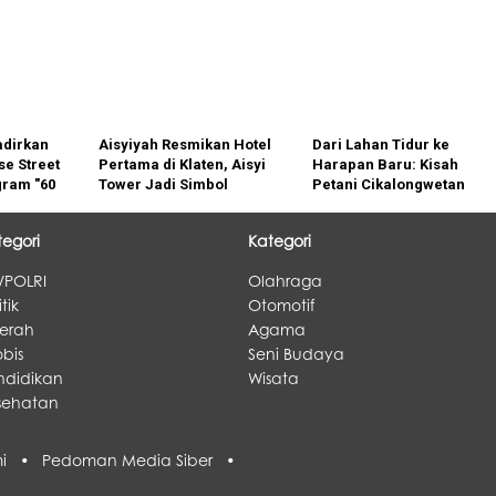
adirkan
Aisyiyah Resmikan Hotel
Dari Lahan Tidur ke
e Street
Pertama di Klaten, Aisyi
Harapan Baru: Kisah
gram "60
Tower Jadi Simbol
Petani Cikalongwetan
o"
Kemandirian Ekonomi
yang Kembali Berdaya
Perempuan
tegori
Kategori
/POLRI
Olahraga
itik
Otomotif
erah
Agama
bis
Seni Budaya
ndidikan
Wisata
sehatan
ami •
Pedoman Media Siber •