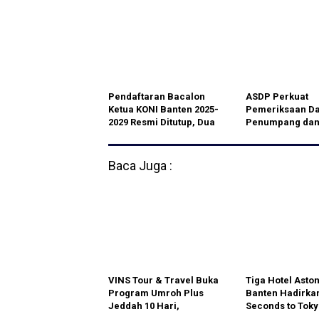
Ramidin, Yusmawati:
ke-80 TNI
Sebenarnya kami tak rela
Pendaftaran Bacalon
ASDP Perkuat
Ketua KONI Banten 2025-
Pemeriksaan Da
2029 Resmi Ditutup, Dua
Penumpang da
Nama Resmi Mendaftar
Kendaraan di P
Merak
Baca Juga :
VINS Tour & Travel Buka
Tiga Hotel Aston
Program Umroh Plus
Banten Hadirkan
Jeddah 10 Hari,
Seconds to Toky
Berangkat 23 Agustus
Sensasi Kuliner