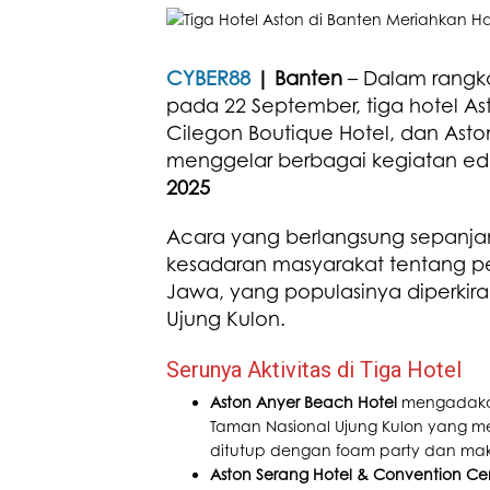
CYBER88
| Banten
– Dalam rangk
pada 22 September, tiga hotel A
Cilegon Boutique Hotel, dan As
menggelar berbagai kegiatan edu
2025
Acara yang berlangsung sepanjan
kesadaran masyarakat tentang pe
Jawa, yang populasinya diperkirak
Ujung Kulon.
Serunya Aktivitas di Tiga Hotel
Aston Anyer Beach Hotel
mengadakan
Taman Nasional Ujung Kulon yang m
ditutup dengan foam party dan mak
Aston Serang Hotel & Convention Ce