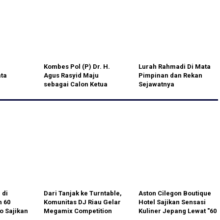
Baru
Gabungan Respon Cepat
Lakukan Evakuasi
Kombes Pol (P) Dr. H.
Lurah Rahmadi Di Mata
ta
Agus Rasyid Maju
Pimpinan dan Rekan
n
sebagai Calon Ketua
Sejawatnya
elabuhan
Umum KONI Banten 2025-
2029
 di
Dari Tanjak ke Turntable,
Aston Cilegon Boutique
 60
Komunitas DJ Riau Gelar
Hotel Sajikan Sensasi
o Sajikan
Megamix Competition
Kuliner Jepang Lewat "60
 Jepang
Sambut HUT RI ke-81
Seconds to Tokyo"