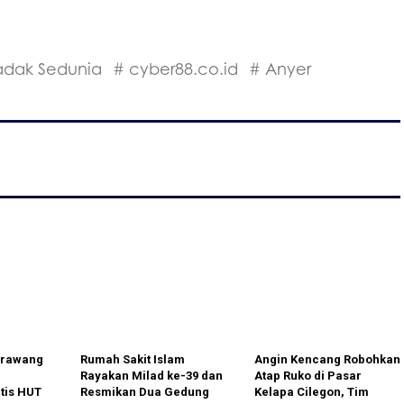
Badak Sedunia
# cyber88.co.id
# Anyer
arawang
Rumah Sakit Islam
Angin Kencang Robohkan
Rayakan Milad ke-39 dan
Atap Ruko di Pasar
tis HUT
Resmikan Dua Gedung
Kelapa Cilegon, Tim