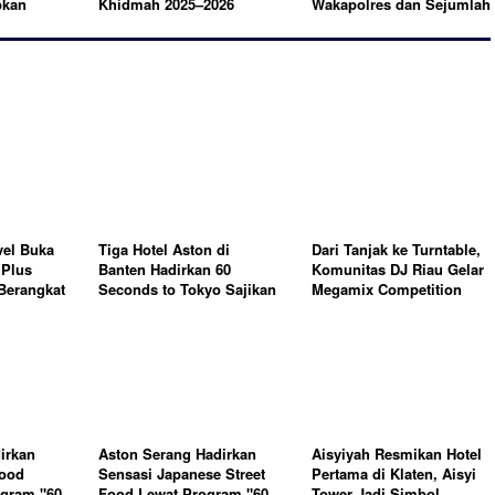
pkan
Khidmah 2025–2026
Wakapolres dan Sejumlah
rbit SKGR
Resmi Dilantik di Gedung
Kapolsek
LAM Provinsi Riau
vel Buka
Tiga Hotel Aston di
Dari Tanjak ke Turntable,
Plus
Banten Hadirkan 60
Komunitas DJ Riau Gelar
 Berangkat
Seconds to Tokyo Sajikan
Megamix Competition
Sensasi Kuliner Jepang
Sambut HUT RI ke-81
yang Imersif
irkan
Aston Serang Hadirkan
Aisyiyah Resmikan Hotel
Food
Sensasi Japanese Street
Pertama di Klaten, Aisyi
ogram "60
Food Lewat Program "60
Tower Jadi Simbol