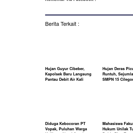
Berita Terkait :
Hujan Guyur Cibeber,
Hujan Deras Pic
Kapolsek Baru Langsung
Runtuh, Sejumla
Pantau Debit Air Kali
SMPN 15 Cilego
Cibeber
Digunakan Seme
Diduga Kebocoran PT
Mahasiswa Fakul
Vopak, Puluhan Warga
Hukum Unilak Tu