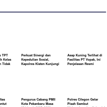
u TPT
Perkuat Sinergi dan
Asap Kuning Terlihat di
h Kelas
Kepedulian Sosial,
Fasilitas PT Vopak, Ini
n Tidak
Kapolres Klaten Kunjungi
Penjelasan Resmi
ntara
DPRD dan Salurkan
Perusahaan
Bansos
tas
Pengurus Cabang PMII
Polres Cilegon Gelar
ntut
Kota Pekanbaru Masa
Pisah Sambut