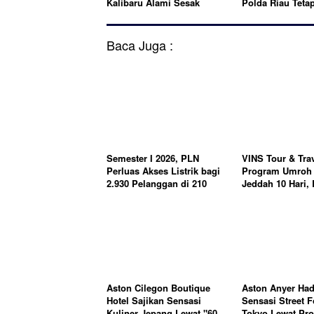
Kalibaru Alami Sesak
Polda Riau Teta
Napas
Tersangka Pene
di TNTN
Baca Juga :
Semester I 2026, PLN
VINS Tour & Tra
Perluas Akses Listrik bagi
Program Umroh 
2.930 Pelanggan di 210
Jeddah 10 Hari,
Lokasi se-Jawa Barat
23 Agustus 2026
Aston Cilegon Boutique
Aston Anyer Had
Hotel Sajikan Sensasi
Sensasi Street 
Kuliner Jepang Lewat "60
Tokyo Lewat Pr