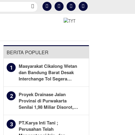
Kesehatan
Olahraga
More
BERITA POPULER
Masyarakat Cikalong Wetan
1
dan Bandung Barat Desak
Interchange Tol Segera
Dibuka
Proyek Drainase Jalan
2
Provinsi di Purwakarta
Senilai 1,98 Miliar Disorot,
Warga Minta Kualitas
Pekerjaan Diawasi Ketat
PT.Karya Inti Tani ;
3
Perusahan Telah