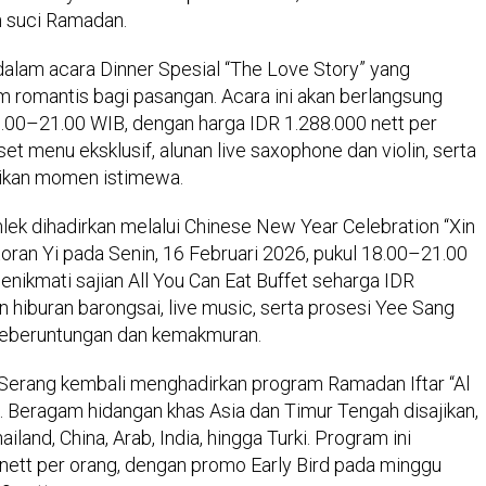
n suci Ramadan.
alam acara Dinner Spesial “The Love Story” yang
omantis bagi pasangan. Acara ini akan berlangsung
8.00–21.00 WIB, dengan harga IDR 1.288.000 nett per
t menu eksklusif, alunan live saxophone dan violin, serta
adikan momen istimewa.
lek dihadirkan melalui Chinese New Year Celebration “Xin
storan Yi pada Senin, 16 Februari 2026, pukul 18.00–21.00
enikmati sajian All You Can Eat Buffet seharga IDR
 hiburan barongsai, live music, serta prosesi Yee Sang
keberuntungan dan kemakmuran.
Serang kembali menghadirkan program Ramadan Iftar “Al
 Beragam hidangan khas Asia dan Timur Tengah disajikan,
iland, China, Arab, India, hingga Turki. Program ini
nett per orang, dengan promo Early Bird pada minggu