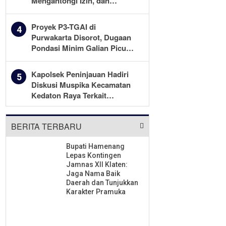
Mengantongi Izin, dan
Berkomitmen Menjalankan
Aturan Yang Berlaku
Proyek P3-TGAI di
4
Purwakarta Disorot, Dugaan
Pondasi Minim Galian Picu
Pertanyaan Besar soal
Pengawasan
Kapolsek Peninjauan Hadiri
5
Diskusi Muspika Kecamatan
Kedaton Raya Terkait
Sengketa Lahan Kelompok
Tani Dengan PT. GNS
BERITA TERBARU
Bupati Hamenang
Lepas Kontingen
Jamnas XII Klaten:
Jaga Nama Baik
Daerah dan Tunjukkan
Karakter Pramuka