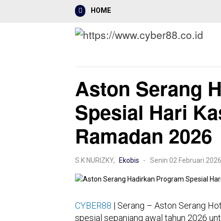
HOME
Mancanegara
Nasional
Hukrim
Aston Serang 
Spesial Hari Ka
Ramadan 2026
S.K NURIZKY,
Ekobis
- Senin 02 Februari 202
CYBER88
| Serang – Aston Serang Ho
spesial sepanjang awal tahun 2026 un