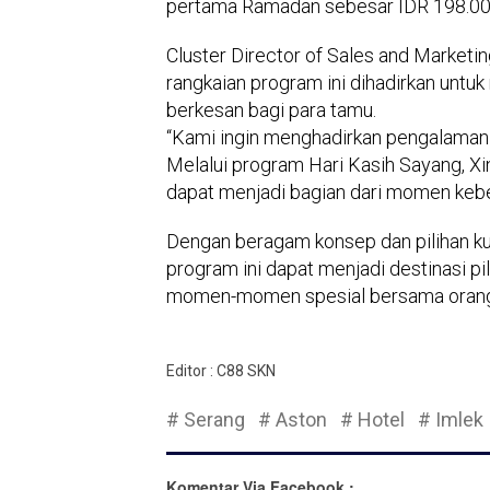
pertama Ramadan sebesar IDR 198.000
Cluster Director of Sales and Marketi
rangkaian program ini dihadirkan unt
berkesan bagi para tamu.
“Kami ingin menghadirkan pengalaman 
Melalui program Hari Kasih Sayang, Xi
dapat menjadi bagian dari momen kebe
Dengan beragam konsep dan pilihan kul
program ini dapat menjadi destinasi p
momen-momen spesial bersama orang 
Editor : C88 SKN
# Serang
# Aston
# Hotel
# Imlek
Komentar Via Facebook :