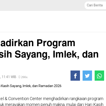
TNI / POLRI
Politik
Daerah
Ekobis
Pendidikan
Hadirkan Program
sih Sayang, Imlek, dan
6, 11:41 WIB
266x
tel & Convention Center menghadirkan rangkaian program
tuk merayakan momen penuh makna, mulai dari Hari Kasih