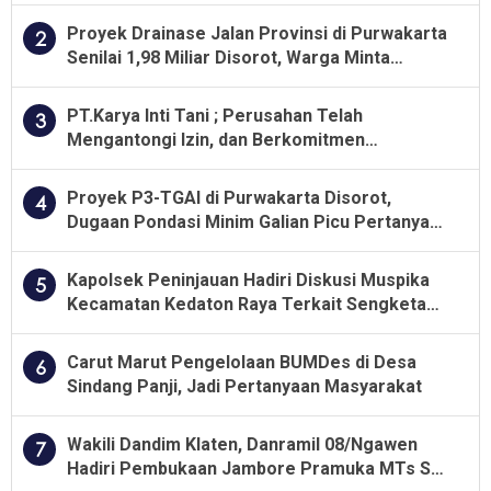
Proyek Drainase Jalan Provinsi di Purwakarta
2
Senilai 1,98 Miliar Disorot, Warga Minta
Kualitas Pekerjaan Diawasi Ketat
PT.Karya Inti Tani ; Perusahan Telah
3
Mengantongi Izin, dan Berkomitmen
Menjalankan Aturan Yang Berlaku
Proyek P3-TGAI di Purwakarta Disorot,
4
Dugaan Pondasi Minim Galian Picu Pertanyaan
Besar soal Pengawasan
Kapolsek Peninjauan Hadiri Diskusi Muspika
5
Kecamatan Kedaton Raya Terkait Sengketa
Lahan Kelompok Tani Dengan PT. GNS
Carut Marut Pengelolaan BUMDes di Desa
6
Sindang Panji, Jadi Pertanyaan Masyarakat
Wakili Dandim Klaten, Danramil 08/Ngawen
7
Hadiri Pembukaan Jambore Pramuka MTs Se-