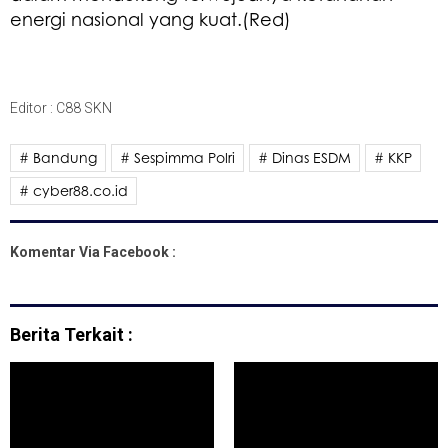
energi nasional yang kuat.(Red)
Editor : C88 SKN
# Bandung
# Sespimma Polri
# Dinas ESDM
# KKP
# cyber88.co.id
Komentar Via Facebook :
Berita Terkait :