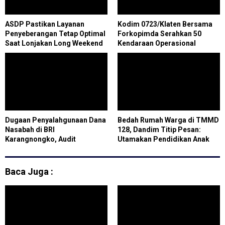
ASDP Pastikan Layanan
Kodim 0723/Klaten Bersama
Penyeberangan Tetap Optimal
Forkopimda Serahkan 50
Saat Lonjakan Long Weekend
Kendaraan Operasional
Hari Buruh
KDKMP untuk Dukung
Kesejahteraan Desa
Dugaan Penyalahgunaan Dana
Bedah Rumah Warga di TMMD
Nasabah di BRI
128, Dandim Titip Pesan:
Karangnongko, Audit
Utamakan Pendidikan Anak
Investigasi Mulai Berjalan
Baca Juga :